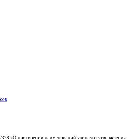
сов
1/378 «О присвоении наименований улицам и утверждения