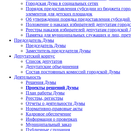
Городская Дума в социальных сетях
Порядок предоставления субсидии из бюджета горо
элементов для детских площадок
Об утверждении порядка предоставления субсидий 
Положение о наказах избирателей депутатам город
Реестры наказов избирателей депутатам городской 
Памятка для муниципальных служащих и лиц, пре
Председатель Думы
Председатель Думы
Заместитель председателя Думы
Депутатский корпус
Список депутатов
Депутатские объединения
Состав постоянных комиссий городской Думы
Деятельность
Решения Думы
Проекты решений Думы
План работы Думы
Реестры, регистры
Отчеты о деятельности Думы
Нормативно-правовые акты
Кадровое обеспечение
Информация о проверках
Муниципальный заказ
Публичные слушания