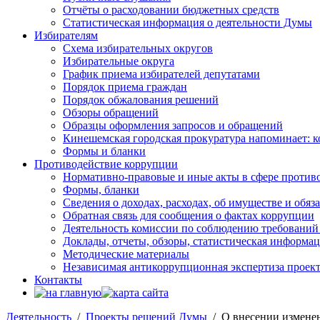
Отчёты о расходовании бюджетных средств
Статистическая информация о деятельности Думы
Избирателям
Схема избирательных округов
Избирательные округа
График приема избирателей депутатами
Порядок приема граждан
Порядок обжалования решений
Обзоры обращений
Образцы оформления запросов и обращений
Кинешемская городская прокуратура напоминает: 
Формы и бланки
Противодействие коррупции
Нормативно-правовые и иные акты в сфере против
Формы, бланки
Сведения о доходах, расходах, об имуществе и обяз
Обратная связь для сообщения о фактах коррупции
Деятельность комиссии по соблюдению требований
Доклады, отчеты, обзоры, статистическая информа
Методические материалы
Независимая антикоррупционная экспертиза проек
Контакты
Деятельность
/
Проекты решений Думы
/ О внесении изменен