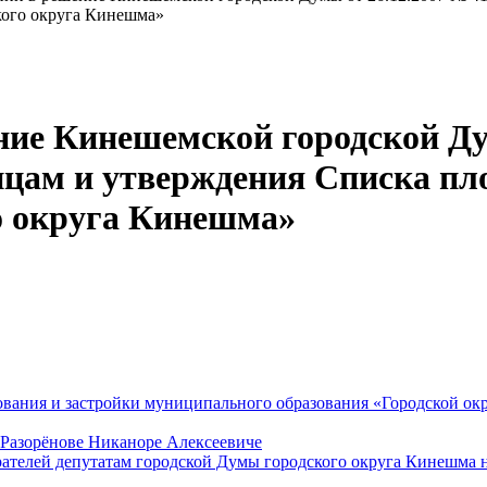
ского округа Кинешма»
ние Кинешемской городской Дум
цам и утверждения Списка пло
го округа Кинешма»
ования и застройки муниципального образования «Городской о
 Разорёнове Никаноре Алексеевиче
рателей депутатам городской Думы городского округа Кинешма