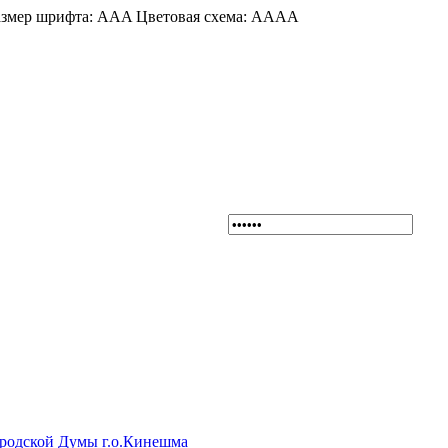
змер шрифта:
A
A
A
Цветовая схема:
A
A
A
A
ородской Думы г.о.Кинешма