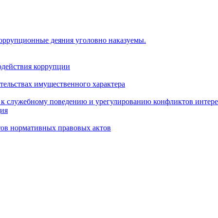
коррупционные деяния уголовно наказуемы.
одействия коррупции
ательствах имущественного характера
 к служебному поведению и урегулированию конфликтов интере
ция
тов нормативных правовых актов