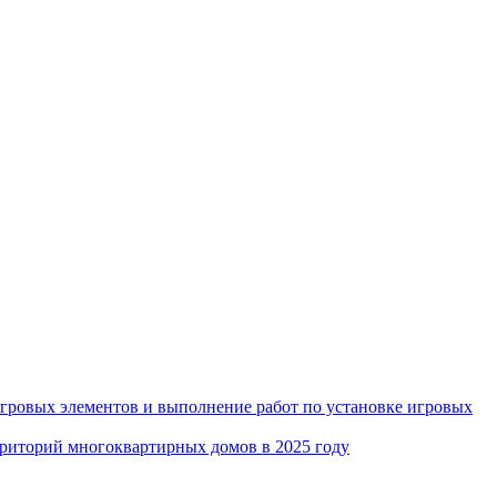
игровых элементов и выполнение работ по установке игровых
рриторий многоквартирных домов в 2025 году