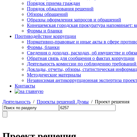
Порядок приема граждан
Порядок обжалования решений
Обзоры обращений
Образцы оформления запросов и обращений
Кинешемская городская прокуратура напоминает: 
Формы и бланки
Противодействие коррупции
Нормативно-правовые и иные акты в сфере против
Формы, бланки
Сведения о доходах, расходах, об имуществе и обяз
Обратная связь для сообщения о фактах коррупции
Деятельность комиссии по соблюдению требований
Доклады, отчеты, обзоры, статистическая информа
Методические материалы
Независимая антикоррупционная экспертиза проек
Контакты
Деятельность
/
Проекты решений Думы
/ Проект решения
Проект решения