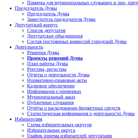
Памятка для муниципальных служащих и лиц, пре
Председатель Думы
Председатель Думы
Заместитель председателя Думы
Депутатский корпус
Список депутатов
Депутатские объединения
Состав постоянных комиссий городской Думы
Деятельность
Решения Думы
Проекты решений Думы
План работы Думы
Реестры, регистры
Отчеты о деятельности Думы
Нормативно-правовые акты
Кадровое обеспечение
Информация о проверках
Муниципальный заказ
Публичные слушания
Отчёты о расходовании бюджетных средств
Статистическая информация о деятельности Думы
Избирателям
Схема избирательных округов
Избирательные округа
График приема избирателей депутатами