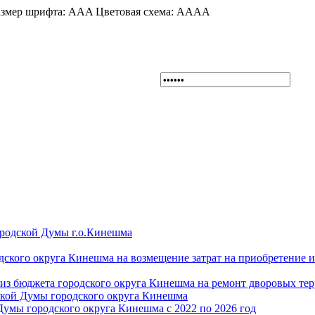
змер шрифта:
A
A
A
Цветовая схема:
A
A
A
A
ородской Думы г.о.Кинешма
дского округа Кинешма на возмещение затрат на приобретение 
из бюджета городского округа Кинешма на ремонт дворовых те
ской Думы городского округа Кинешма
Думы городского округа Кинешма с 2022 по 2026 год