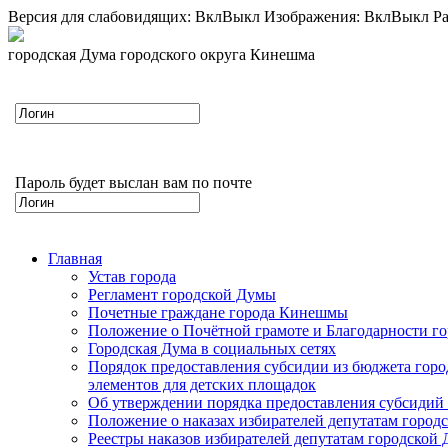
Версия для слабовидящих:
Вкл
Выкл
Изображения:
Вкл
Выкл
Ра
городская Дума городского округа Кинешма
Пароль будет выслан вам по почте
Главная
Устав города
Регламент городской Думы
Почетные граждане города Кинешмы
Положение о Почётной грамоте и Благодарности г
Городская Дума в социальных сетях
Порядок предоставления субсидии из бюджета горо
элементов для детских площадок
Об утверждении порядка предоставления субсидий 
Положение о наказах избирателей депутатам город
Реестры наказов избирателей депутатам городской 