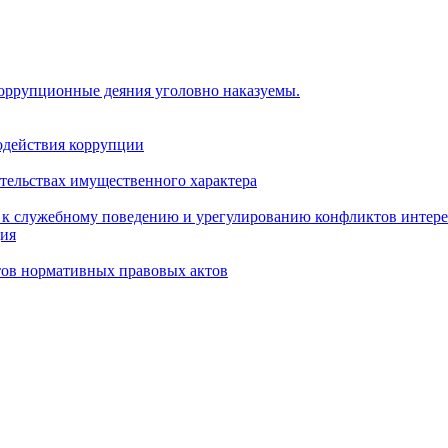
коррупционные деяния уголовно наказуемы.
одействия коррупции
ательствах имущественного характера
 к служебному поведению и урегулированию конфликтов интере
ция
тов нормативных правовых актов