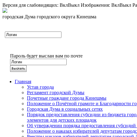
Версия для слабовидящих:
Вкл
Выкл
Изображения:
Вкл
Выкл
Ра
городская Дума городского округа Кинешма
Пароль будет выслан вам по почте
Главная
Устав города
Регламент городской Думы
Почетные граждане города Кинешмы
Положение о Почётной грамоте и Благодарности г
Городская Дума в социальных сетях
Порядок предоставления субсидии из бюджета горо
элементов для детских площадок
Об утверждении порядка предоставления субсидий 
Положение о наказах избирателей депутатам город
Реестры наказов избирателей депутатам городской 