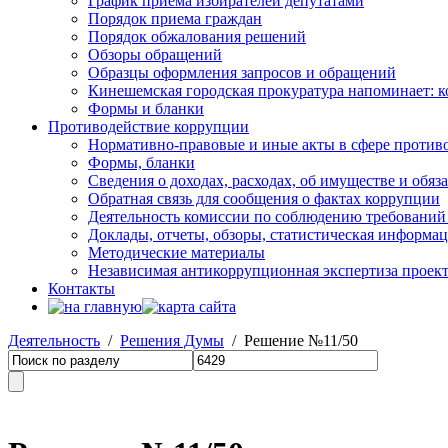
График приема избирателей депутатами
Порядок приема граждан
Порядок обжалования решений
Обзоры обращений
Образцы оформления запросов и обращений
Кинешемская городская прокуратура напоминает: 
Формы и бланки
Противодействие коррупции
Нормативно-правовые и иные акты в сфере против
Формы, бланки
Сведения о доходах, расходах, об имуществе и обяз
Обратная связь для сообщения о фактах коррупции
Деятельность комиссии по соблюдению требований
Доклады, отчеты, обзоры, статистическая информа
Методические материалы
Независимая антикоррупционная экспертиза проек
Контакты
Деятельность
/
Решения Думы
/ Решение №11/50