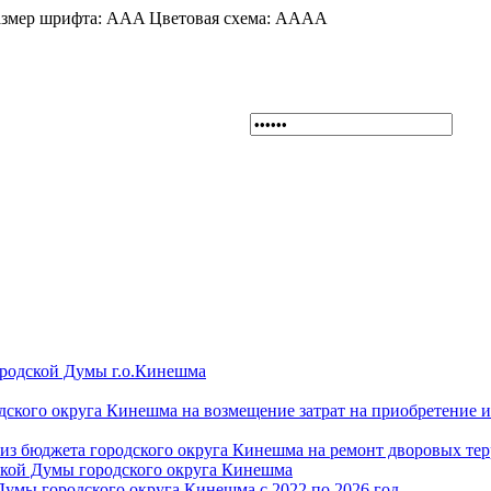
змер шрифта:
A
A
A
Цветовая схема:
A
A
A
A
ородской Думы г.о.Кинешма
дского округа Кинешма на возмещение затрат на приобретение 
из бюджета городского округа Кинешма на ремонт дворовых те
ской Думы городского округа Кинешма
Думы городского округа Кинешма с 2022 по 2026 год