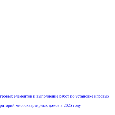
игровых элементов и выполнение работ по установке игровых
рриторий многоквартирных домов в 2025 году