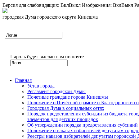
Версия для слабовидящих:
Вкл
Выкл
Изображения:
Вкл
Выкл
Ра
городская Дума городского округа Кинешма
Пароль будет выслан вам по почте
Главная
Устав города
Регламент городской Думы
Почетные граждане города Кинешмы
Положение о Почётной грамоте и Благодарности г
Городская Дума в социальных сетях
Порядок предоставления субсидии из бюджета горо
элементов для детских площадок
Об утверждении порядка предоставления субсидий 
Положение о наказах избирателей депутатам город
Реестры наказов избирателей депутатам городской 