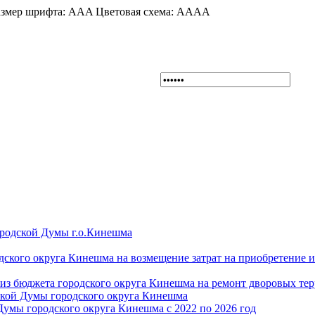
змер шрифта:
A
A
A
Цветовая схема:
A
A
A
A
ородской Думы г.о.Кинешма
дского округа Кинешма на возмещение затрат на приобретение 
из бюджета городского округа Кинешма на ремонт дворовых те
ской Думы городского округа Кинешма
Думы городского округа Кинешма с 2022 по 2026 год