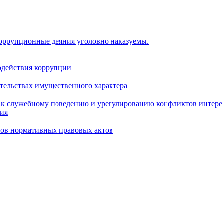
коррупционные деяния уголовно наказуемы.
одействия коррупции
ательствах имущественного характера
 к служебному поведению и урегулированию конфликтов интере
ция
тов нормативных правовых актов