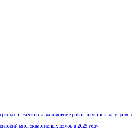
игровых элементов и выполнение работ по установке игровых
рриторий многоквартирных домов в 2025 году