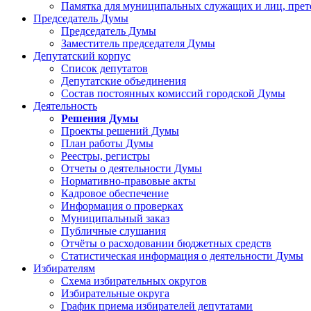
Памятка для муниципальных служащих и лиц, пре
Председатель Думы
Председатель Думы
Заместитель председателя Думы
Депутатский корпус
Список депутатов
Депутатские объединения
Состав постоянных комиссий городской Думы
Деятельность
Решения Думы
Проекты решений Думы
План работы Думы
Реестры, регистры
Отчеты о деятельности Думы
Нормативно-правовые акты
Кадровое обеспечение
Информация о проверках
Муниципальный заказ
Публичные слушания
Отчёты о расходовании бюджетных средств
Статистическая информация о деятельности Думы
Избирателям
Схема избирательных округов
Избирательные округа
График приема избирателей депутатами