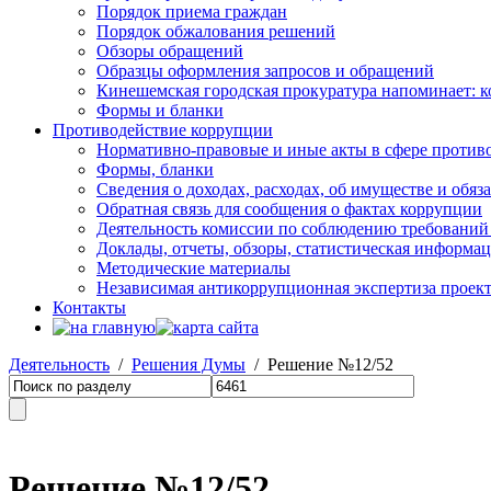
Порядок приема граждан
Порядок обжалования решений
Обзоры обращений
Образцы оформления запросов и обращений
Кинешемская городская прокуратура напоминает: 
Формы и бланки
Противодействие коррупции
Нормативно-правовые и иные акты в сфере против
Формы, бланки
Сведения о доходах, расходах, об имуществе и обяз
Обратная связь для сообщения о фактах коррупции
Деятельность комиссии по соблюдению требований
Доклады, отчеты, обзоры, статистическая информа
Методические материалы
Независимая антикоррупционная экспертиза проек
Контакты
Деятельность
/
Решения Думы
/ Решение №12/52
Решение №12/52