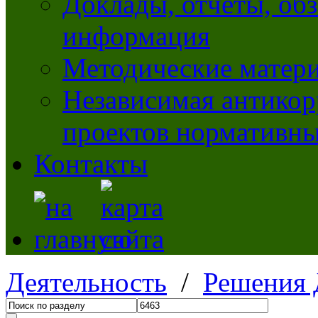
Доклады, отчеты, обз
информация
Методические матер
Независимая антикор
проектов нормативны
Контакты
Деятельность
/
Решения