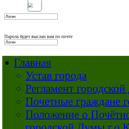
Вкл
Выкл
Версия для слабовидящих:
Изображения:
Пароль будет выслан вам по почте
Главная
Устав города
Регламент городской
Почетные граждане 
Положение о Почётно
городской Думы г.о