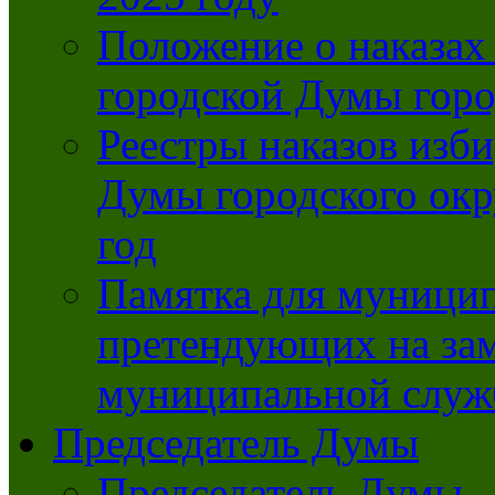
Положение о наказах
городской Думы горо
Реестры наказов изби
Думы городского окр
год
Памятка для муници
претендующих на за
муниципальной слу
Председатель Думы
Председатель Думы