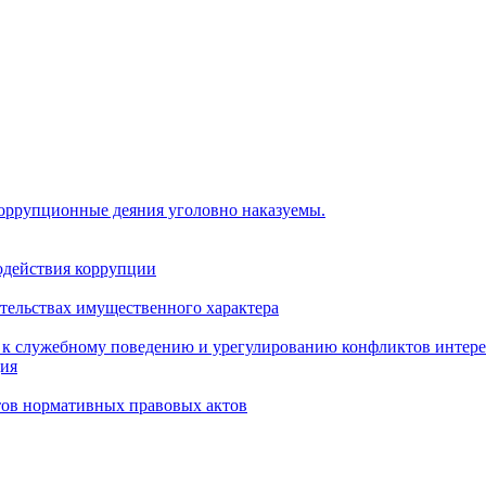
коррупционные деяния уголовно наказуемы.
одействия коррупции
ательствах имущественного характера
 к служебному поведению и урегулированию конфликтов интере
ция
тов нормативных правовых актов