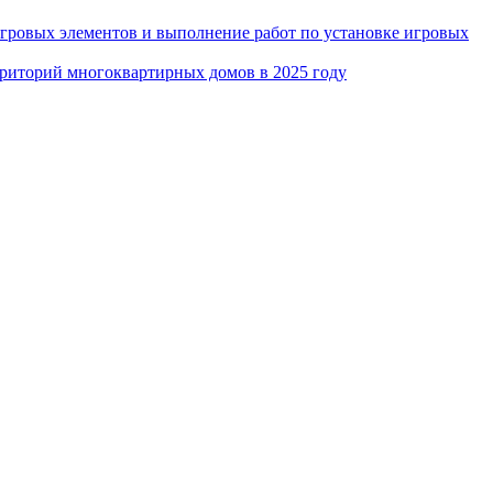
игровых элементов и выполнение работ по установке игровых
рриторий многоквартирных домов в 2025 году