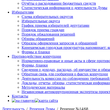
Отчёты о расходовании бюджетных средств
Статистическая информация о деятельности Думы
Избирателям
Схема избирательных округов
Избирательные округа
График приема избирателей депутатами
Порядок приема граждан
Порядок обжалования решений
Обзоры обращений
Образцы оформления запросов и обращений
Кинешемская городская прокуратура напоминает: 
Формы и бланки
Противодействие коррупции
Нормативно-правовые и иные акты в сфере против
Формы, бланки
Сведения о доходах, расходах, об имуществе и обяз
Обратная связь для сообщения о фактах коррупции
Деятельность комиссии по соблюдению требований
Доклады, отчеты, обзоры, статистическая информа
Методические материалы
Независимая антикоррупционная экспертиза проек
Контакты
Деятельность
/
Решения Думы
/ Решение №14/68