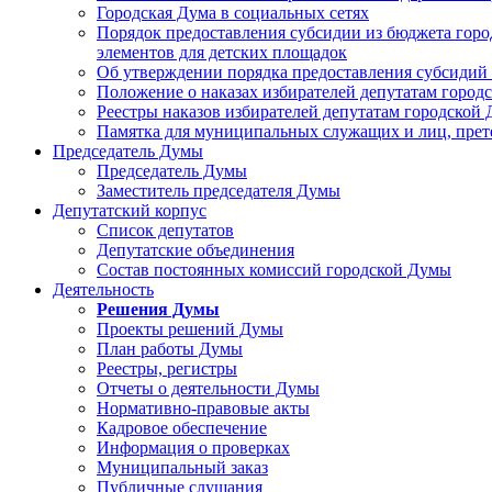
Городская Дума в социальных сетях
Порядок предоставления субсидии из бюджета горо
элементов для детских площадок
Об утверждении порядка предоставления субсидий 
Положение о наказах избирателей депутатам город
Реестры наказов избирателей депутатам городской 
Памятка для муниципальных служащих и лиц, пре
Председатель Думы
Председатель Думы
Заместитель председателя Думы
Депутатский корпус
Список депутатов
Депутатские объединения
Состав постоянных комиссий городской Думы
Деятельность
Решения Думы
Проекты решений Думы
План работы Думы
Реестры, регистры
Отчеты о деятельности Думы
Нормативно-правовые акты
Кадровое обеспечение
Информация о проверках
Муниципальный заказ
Публичные слушания