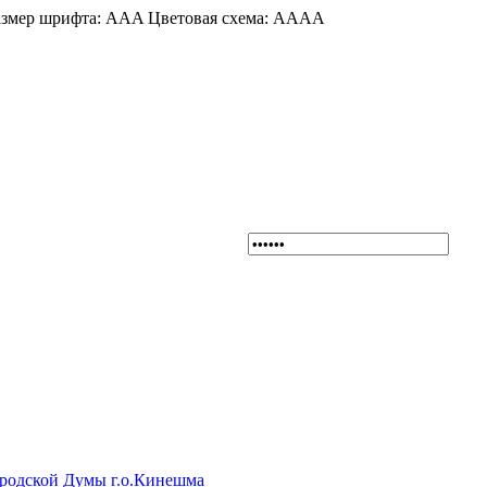
змер шрифта:
A
A
A
Цветовая схема:
A
A
A
A
ородской Думы г.о.Кинешма