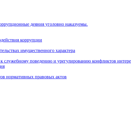
коррупционные деяния уголовно наказуемы.
одействия коррупции
ательствах имущественного характера
 к служебному поведению и урегулированию конфликтов интере
ция
тов нормативных правовых актов