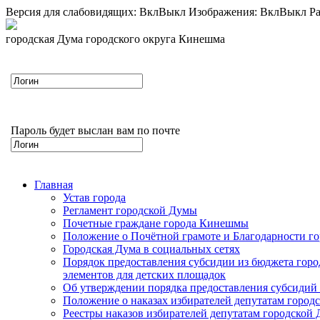
Версия для слабовидящих:
Вкл
Выкл
Изображения:
Вкл
Выкл
Ра
городская Дума городского округа Кинешма
Пароль будет выслан вам по почте
Главная
Устав города
Регламент городской Думы
Почетные граждане города Кинешмы
Положение о Почётной грамоте и Благодарности г
Городская Дума в социальных сетях
Порядок предоставления субсидии из бюджета горо
элементов для детских площадок
Об утверждении порядка предоставления субсидий 
Положение о наказах избирателей депутатам город
Реестры наказов избирателей депутатам городской 