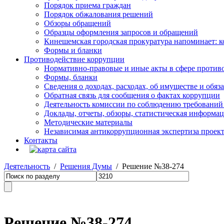
Порядок приема граждан
Порядок обжалования решений
Обзоры обращений
Образцы оформления запросов и обращений
Кинешемская городская прокуратура напоминает: 
Формы и бланки
Противодействие коррупции
Нормативно-правовые и иные акты в сфере против
Формы, бланки
Сведения о доходах, расходах, об имуществе и обяз
Обратная связь для сообщения о фактах коррупции
Деятельность комиссии по соблюдению требований
Доклады, отчеты, обзоры, статистическая информа
Методические материалы
Независимая антикоррупционная экспертиза проек
Контакты
Деятельность
/
Решения Думы
/ Решение №38-274
Решение №38-274