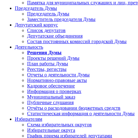
Памятка для муниципальных служащих и лиц, пре
Председатель Думы
Председатель Думы
Заместитель председателя Думы
Депутатский корпус
Список депутатов
Депутатские объединения
Состав постоянных комиссий городской Думы
Деятельность
Решения Думы
Проекты решений Думы
План работы Думы
Реестры, регистры
Отчеты о деятельности Думы
Нормативно-правовые акты
Кадровое обеспечение
Информация о проверках
Муниципальный заказ
Публичные слушания
Отчёты о расходовании бюджетных средств
Статистическая информация о деятельности Думы
Избирателям
Схема избирательных округов
Избирательные округа
График приема избирателей депутатами