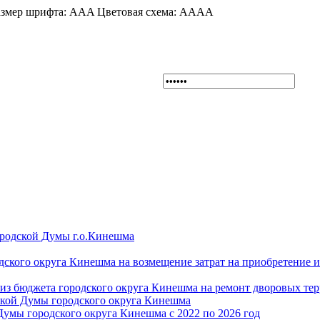
змер шрифта:
A
A
A
Цветовая схема:
A
A
A
A
ородской Думы г.о.Кинешма
дского округа Кинешма на возмещение затрат на приобретение 
из бюджета городского округа Кинешма на ремонт дворовых те
ской Думы городского округа Кинешма
Думы городского округа Кинешма с 2022 по 2026 год