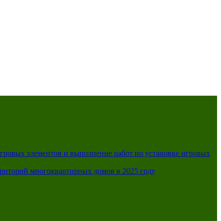
A
A
A
A
я схема:
игровых элементов и выполнение работ по установке игровых
рриторий многоквартирных домов в 2025 году