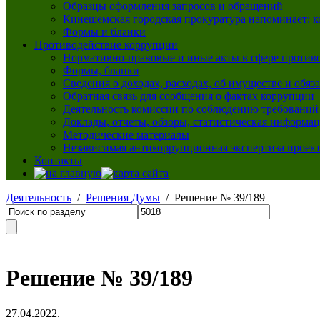
Образцы оформления запросов и обращений
Кинешемская городская прокуратура напоминает: 
Формы и бланки
Противодействие коррупции
Нормативно-правовые и иные акты в сфере против
Формы, бланки
Сведения о доходах, расходах, об имуществе и обяз
Обратная связь для сообщения о фактах коррупции
Деятельность комиссии по соблюдению требований
Доклады, отчеты, обзоры, статистическая информа
Методические материалы
Независимая антикоррупционная экспертиза проек
Контакты
Деятельность
/
Решения Думы
/ Решение № 39/189
Решение № 39/189
27.04.2022.