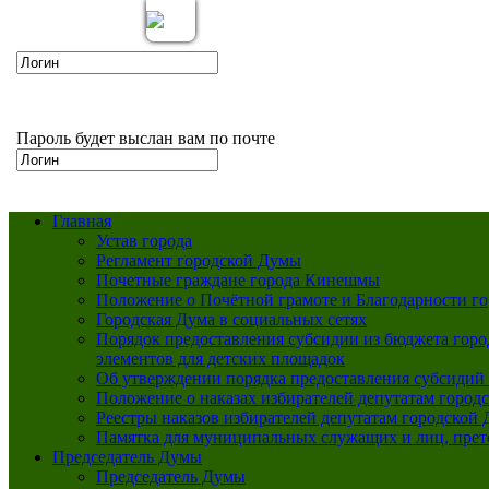
Вкл
Версия для слабовидящих:
Пароль будет выслан вам по почте
Главная
Устав города
Регламент городской Думы
Почетные граждане города Кинешмы
Положение о Почётной грамоте и Благодарности г
Городская Дума в социальных сетях
Порядок предоставления субсидии из бюджета горо
элементов для детских площадок
Об утверждении порядка предоставления субсидий 
Положение о наказах избирателей депутатам город
Реестры наказов избирателей депутатам городской 
Памятка для муниципальных служащих и лиц, пре
Председатель Думы
Председатель Думы