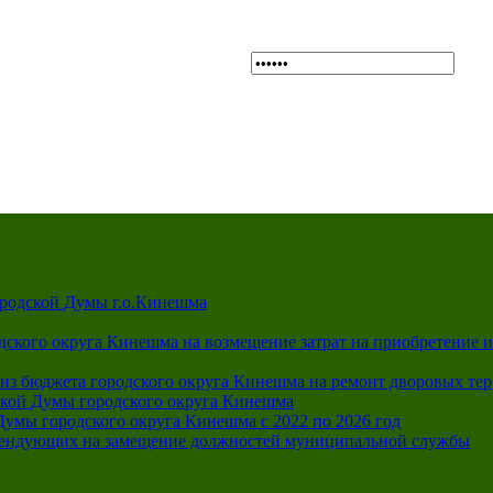
A
A
Выкл
Изображения:
Размер шрифта:
Цветова
A
ородской Думы г.о.Кинешма
дского округа Кинешма на возмещение затрат на приобретение 
из бюджета городского округа Кинешма на ремонт дворовых те
ской Думы городского округа Кинешма
Думы городского округа Кинешма с 2022 по 2026 год
тендующих на замещение должностей муниципальной службы