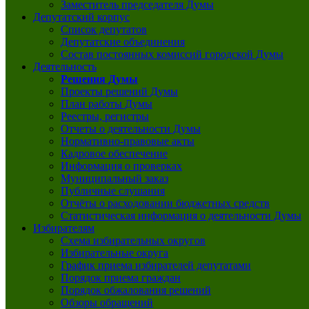
Заместитель председателя Думы
Депутатский корпус
Список депутатов
Депутатские объединения
Состав постоянных комиссий городской Думы
Деятельность
Решения Думы
Проекты решений Думы
План работы Думы
Реестры, регистры
Отчеты о деятельности Думы
Нормативно-правовые акты
Кадровое обеспечение
Информация о проверках
Муниципальный заказ
Публичные слушания
Отчёты о расходовании бюджетных средств
Статистическая информация о деятельности Думы
Избирателям
Схема избирательных округов
Избирательные округа
График приема избирателей депутатами
Порядок приема граждан
Порядок обжалования решений
Обзоры обращений