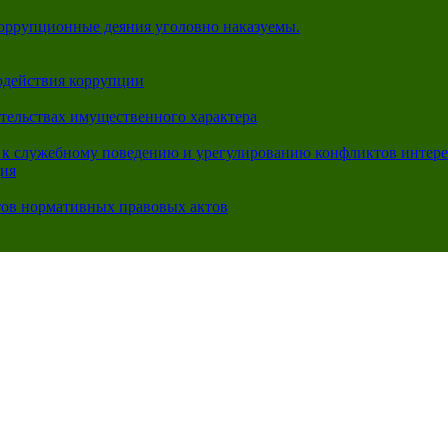
коррупционные деяния уголовно наказуемы.
одействия коррупции
ательствах имущественного характера
 к служебному поведению и урегулированию конфликтов интере
ция
тов нормативных правовых актов