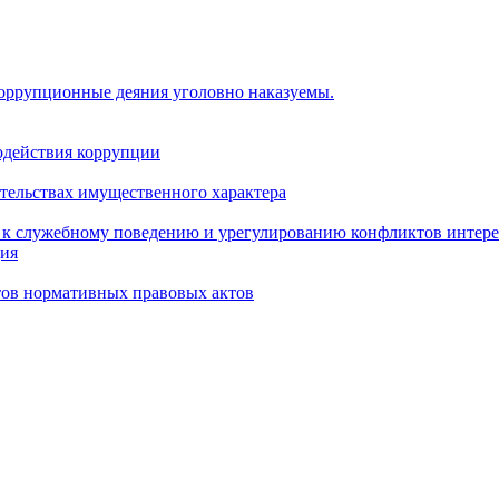
коррупционные деяния уголовно наказуемы.
одействия коррупции
ательствах имущественного характера
 к служебному поведению и урегулированию конфликтов интере
ция
тов нормативных правовых актов