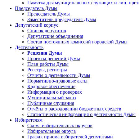
Памятка для муниципальных служащих и лиц, пре
Председатель Думы
Председатель Думы
Заместитель председателя Думы
Депутатский корпус
Список депутатов
Депутатские объединения
Состав постоянных комиссий городской Думы
Деятельность
Решения Думы
Проекты решений Думы
План работы Думы
Реестры, регистры
Отчеты о деятельности Думы
Нормативно-правовые акты
Кадровое обеспечение
Информация о проверках
Муниципальный заказ
Публичные слушания
Отчёты о расходовании бюджетных средств
Статистическая информация о деятельности Думы
Избирателям
Схема избирательных округов
Избирательные округа
График приема избирателей депутатами