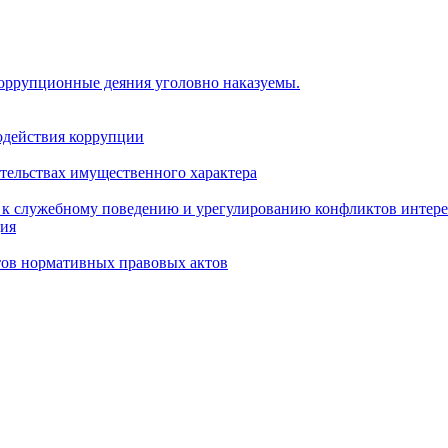
коррупционные деяния уголовно наказуемы.
одействия коррупции
ательствах имущественного характера
 к служебному поведению и урегулированию конфликтов интере
ция
тов нормативных правовых актов