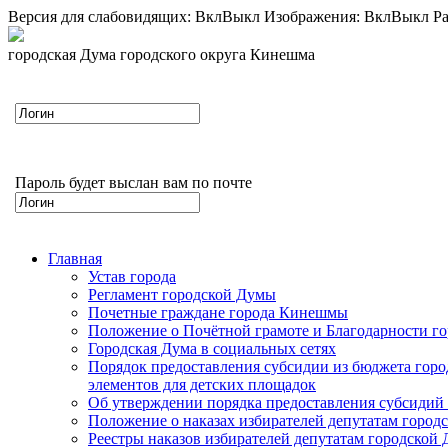
Версия для слабовидящих:
Вкл
Выкл
Изображения:
Вкл
Выкл
Ра
городская Дума городского округа Кинешма
Пароль будет выслан вам по почте
Главная
Устав города
Регламент городской Думы
Почетные граждане города Кинешмы
Положение о Почётной грамоте и Благодарности г
Городская Дума в социальных сетях
Порядок предоставления субсидии из бюджета горо
элементов для детских площадок
Об утверждении порядка предоставления субсидий 
Положение о наказах избирателей депутатам город
Реестры наказов избирателей депутатам городской 