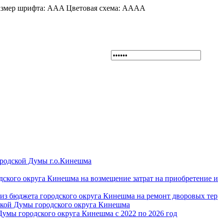
змер шрифта:
A
A
A
Цветовая схема:
A
A
A
A
ородской Думы г.о.Кинешма
дского округа Кинешма на возмещение затрат на приобретение 
из бюджета городского округа Кинешма на ремонт дворовых те
ской Думы городского округа Кинешма
Думы городского округа Кинешма с 2022 по 2026 год