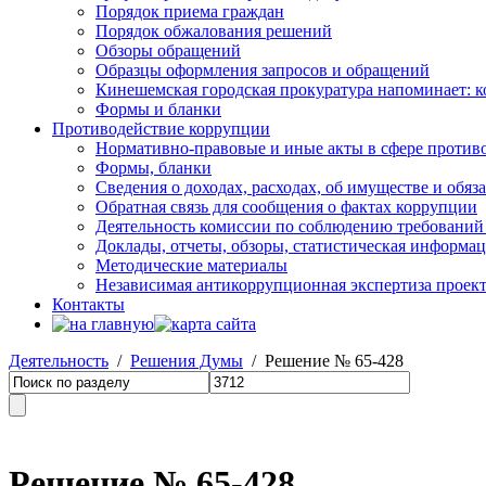
Порядок приема граждан
Порядок обжалования решений
Обзоры обращений
Образцы оформления запросов и обращений
Кинешемская городская прокуратура напоминает: 
Формы и бланки
Противодействие коррупции
Нормативно-правовые и иные акты в сфере против
Формы, бланки
Сведения о доходах, расходах, об имуществе и обяз
Обратная связь для сообщения о фактах коррупции
Деятельность комиссии по соблюдению требований
Доклады, отчеты, обзоры, статистическая информа
Методические материалы
Независимая антикоррупционная экспертиза проек
Контакты
Деятельность
/
Решения Думы
/ Решение № 65-428
Решение № 65-428