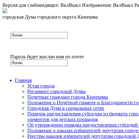
Версия для слабовидящих:
Вкл
Выкл
Изображения:
Вкл
Выкл
Ра
городская Дума городского округа Кинешма
Пароль будет выслан вам по почте
Главная
Устав города
Регламент городской Думы
Почетные граждане города Кинешмы
Положение о Почётной грамоте и Благодарности г
Городская Дума в социальных сетях
Порядок предоставления субсидии из бюджета горо
элементов для детских площадок
Об утверждении порядка предоставления субсидий 
Положение о наказах избирателей депутатам город
Реестры наказов избирателей депутатам городской 