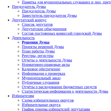
Памятка для муниципальных служащих и лиц, пре
Председатель Думы
Председатель Думы
Заместитель председателя Думы
Депутатский корпус
Список депутатов
Депутатские объединения
Состав постоянных комиссий городской Думы
Деятельность
Решения Думы
Проекты решений Думы
План работы Думы
Реестры, регистры
Отчеты о деятельности Думы
Нормативно-правовые акты
Кадровое обеспечение
Информация о проверках
Муниципальный заказ
Публичные слушания
Отчёты о расходовании бюджетных средств
Статистическая информация о деятельности Думы
Избирателям
Схема избирательных округов
Избирательные округа
График приема избирателей депутатами