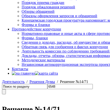
Порядок приема граждан
Порядок обжалования решений
Обзоры обращений
Образцы оформления запросов и обращений
Кинешемская городская прокуратура напоминает: 
Формы и бланки
Противодействие коррупции
Нормативно-правовые и иные акты в сфере против
Формы, бланки
Сведения о доходах, расходах, об имуществе и обяз
Обратная связь для сообщения о фактах коррупции
Деятельность комиссии по соблюдению требований
Доклады, отчеты, обзоры, статистическая информа
Методические материалы
Независимая антикоррупционная экспертиза проек
Контакты
Деятельность
/
Решения Думы
/ Решение №14/71
Решение №14/71