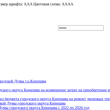
змер шрифта:
A
A
A
Цветовая схема:
A
A
A
A
ородской Думы г.о.Кинешма
дского округа Кинешма на возмещение затрат на приобретение 
из бюджета городского округа Кинешма на ремонт дворовых те
ской Думы городского округа Кинешма
Думы городского округа Кинешма с 2022 по 2026 год