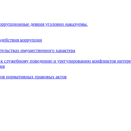
коррупционные деяния уголовно наказуемы.
одействия коррупции
ательствах имущественного характера
 к служебному поведению и урегулированию конфликтов интере
ция
тов нормативных правовых актов