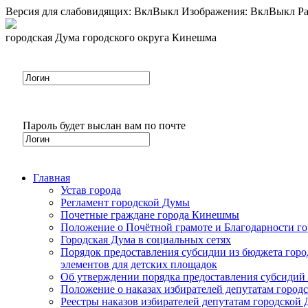
Версия для слабовидящих:
Вкл
Выкл
Изображения:
Вкл
Выкл
Ра
городская Дума городского округа Кинешма
Пароль будет выслан вам по почте
Главная
Устав города
Регламент городской Думы
Почетные граждане города Кинешмы
Положение о Почётной грамоте и Благодарности г
Городская Дума в социальных сетях
Порядок предоставления субсидии из бюджета горо
элементов для детских площадок
Об утверждении порядка предоставления субсидий 
Положение о наказах избирателей депутатам город
Реестры наказов избирателей депутатам городской 