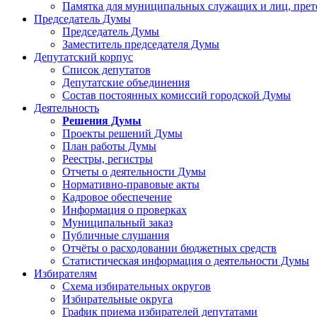
Памятка для муниципальных служащих и лиц, пре
Председатель Думы
Председатель Думы
Заместитель председателя Думы
Депутатский корпус
Список депутатов
Депутатские объединения
Состав постоянных комиссий городской Думы
Деятельность
Решения Думы
Проекты решений Думы
План работы Думы
Реестры, регистры
Отчеты о деятельности Думы
Нормативно-правовые акты
Кадровое обеспечение
Информация о проверках
Муниципальный заказ
Публичные слушания
Отчёты о расходовании бюджетных средств
Статистическая информация о деятельности Думы
Избирателям
Схема избирательных округов
Избирательные округа
График приема избирателей депутатами