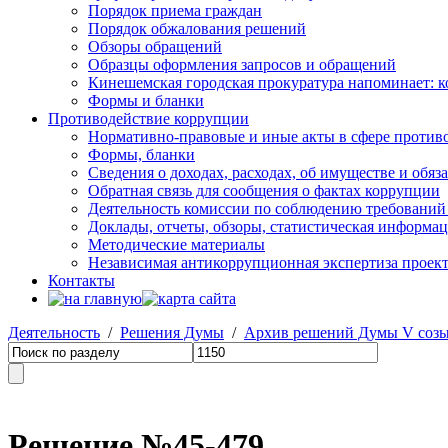
Порядок приема граждан
Порядок обжалования решений
Обзоры обращений
Образцы оформления запросов и обращений
Кинешемская городская прокуратура напоминает: 
Формы и бланки
Противодействие коррупции
Нормативно-правовые и иные акты в сфере против
Формы, бланки
Сведения о доходах, расходах, об имуществе и обяз
Обратная связь для сообщения о фактах коррупции
Деятельность комиссии по соблюдению требований
Доклады, отчеты, обзоры, статистическая информа
Методические материалы
Независимая антикоррупционная экспертиза проек
Контакты
Деятельность
/
Решения Думы
/
Архив решений Думы V соз
Решение №45-479