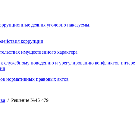
коррупционные деяния уголовно наказуемы.
одействия коррупции
ательствах имущественного характера
 к служебному поведению и урегулированию конфликтов интере
ция
тов нормативных правовых актов
ыва
/ Решение №45-479