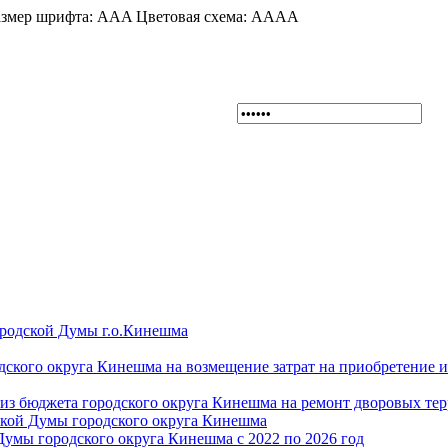
змер шрифта:
A
A
A
Цветовая схема:
A
A
A
A
ородской Думы г.о.Кинешма
дского округа Кинешма на возмещение затрат на приобретение 
из бюджета городского округа Кинешма на ремонт дворовых те
ской Думы городского округа Кинешма
Думы городского округа Кинешма с 2022 по 2026 год