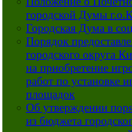
Положение о Почётно
городской Думы г.о
Городская Дума в со
Порядок предоставле
городского округа К
на приобретение игр
работ по установке и
площадок
Об утверждении поря
из бюджета городско