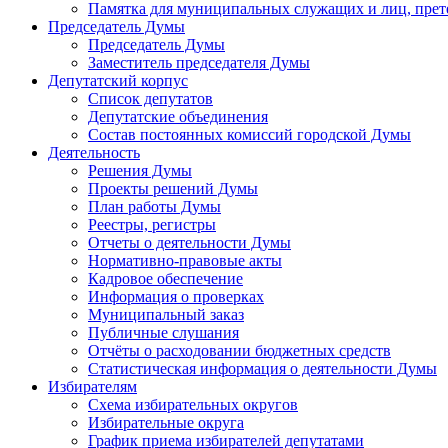
Памятка для муниципальных служащих и лиц, пре
Председатель Думы
Председатель Думы
Заместитель председателя Думы
Депутатский корпус
Список депутатов
Депутатские объединения
Состав постоянных комиссий городской Думы
Деятельность
Решения Думы
Проекты решений Думы
План работы Думы
Реестры, регистры
Отчеты о деятельности Думы
Нормативно-правовые акты
Кадровое обеспечение
Информация о проверках
Муниципальный заказ
Публичные слушания
Отчёты о расходовании бюджетных средств
Статистическая информация о деятельности Думы
Избирателям
Схема избирательных округов
Избирательные округа
График приема избирателей депутатами