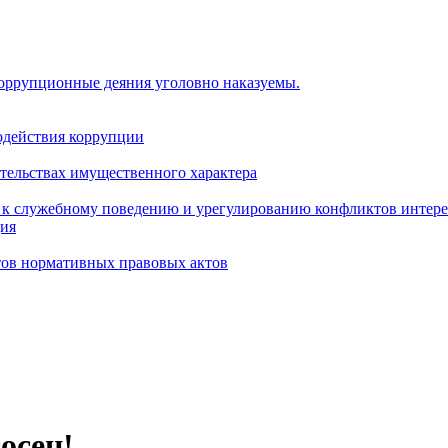
коррупционные деяния уголовно наказуемы.
одействия коррупции
ательствах имущественного характера
 к служебному поведению и урегулированию конфликтов интере
ция
тов нормативных правовых актов
!
осен!