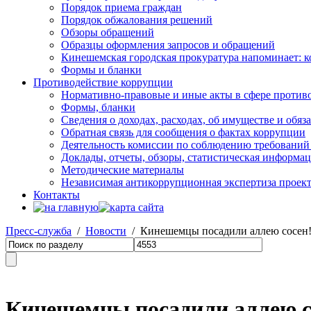
Порядок приема граждан
Порядок обжалования решений
Обзоры обращений
Образцы оформления запросов и обращений
Кинешемская городская прокуратура напоминает: 
Формы и бланки
Противодействие коррупции
Нормативно-правовые и иные акты в сфере против
Формы, бланки
Сведения о доходах, расходах, об имуществе и обяз
Обратная связь для сообщения о фактах коррупции
Деятельность комиссии по соблюдению требований
Доклады, отчеты, обзоры, статистическая информа
Методические материалы
Независимая антикоррупционная экспертиза проек
Контакты
Пресс-служба
/
Новости
/ Кинешемцы посадили аллею сосен
Кинешемцы посадили аллею с