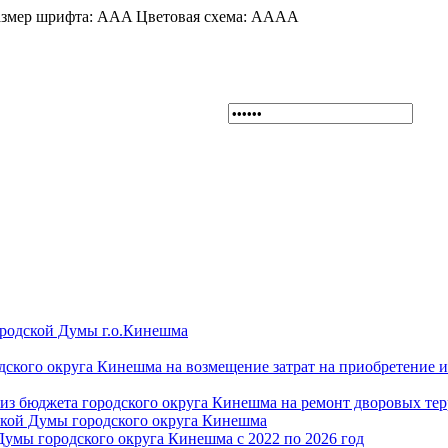
змер шрифта:
A
A
A
Цветовая схема:
A
A
A
A
ородской Думы г.о.Кинешма
дского округа Кинешма на возмещение затрат на приобретение 
из бюджета городского округа Кинешма на ремонт дворовых те
ской Думы городского округа Кинешма
Думы городского округа Кинешма с 2022 по 2026 год