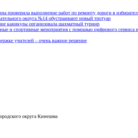
на проверила выполнение работ по ремонту дороги в избирате
рательного округа №14 обустраивают новый тротуар
тние каникулы организовала шахматный турнир
ные и спортивные мероприятия с помощью цифрового сервиса н
держке учителей – очень важное решение
ородского округа Кинешма