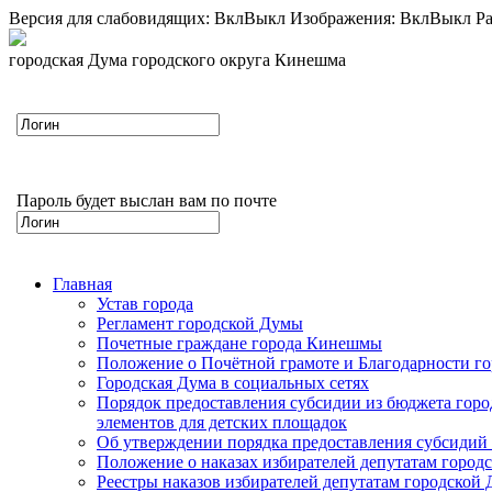
Версия для слабовидящих:
Вкл
Выкл
Изображения:
Вкл
Выкл
Ра
городская Дума городского округа Кинешма
Пароль будет выслан вам по почте
Главная
Устав города
Регламент городской Думы
Почетные граждане города Кинешмы
Положение о Почётной грамоте и Благодарности г
Городская Дума в социальных сетях
Порядок предоставления субсидии из бюджета горо
элементов для детских площадок
Об утверждении порядка предоставления субсидий 
Положение о наказах избирателей депутатам город
Реестры наказов избирателей депутатам городской 