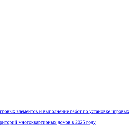
игровых элементов и выполнение работ по установке игровых
рриторий многоквартирных домов в 2025 году