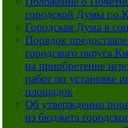
Положение о Почётно
городской Думы г.о
Городская Дума в со
Порядок предоставле
городского округа К
на приобретение игр
работ по установке и
площадок
Об утверждении поря
из бюджета городско