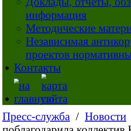
Доклады, отчеты, обз
информация
Методические матер
Независимая антикор
проектов нормативны
Контакты
Пресс-служба
/
Новости
поблагодарила коллектив 