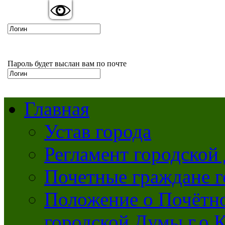
Вкл
Выкл
Версия для слабовидящих:
Изображения:
Пароль будет выслан вам по почте
Главная
Устав города
Регламент городской
Почетные граждане 
Положение о Почётно
городской Думы г.о