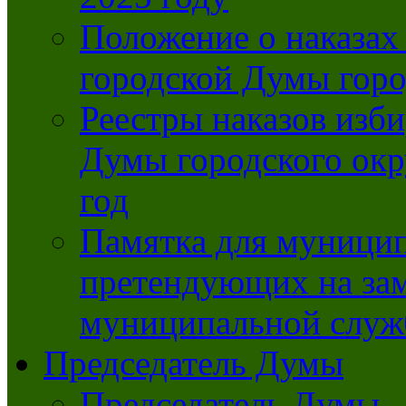
Положение о наказах
городской Думы горо
Реестры наказов изби
Думы городского окр
год
Памятка для муници
претендующих на за
муниципальной слу
Председатель Думы
Председатель Думы