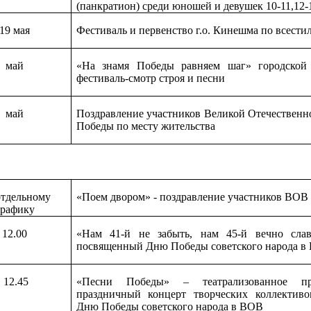
(панкратион) среди юношей и девушек 10-11,12-
19 мая
Фестиваль и первенство г.о. Кинешма по всести
май
«На знамя Победы равняем шаг»
городской
фестиваль-смотр строя и песни
май
Поздравление участников Великой Отечественн
Победы по месту жительства
отдельному
«Поем двором» - поздравление участников ВОВ 
графику
12.00
«Нам 41-й не забыть, нам 45-й вечно слав
посвященный Дню Победы советского народа в
12.45
«Песни Победы» – театрализованное пр
праздничный концерт творческих коллектив
Дню Победы советского народа в ВОВ