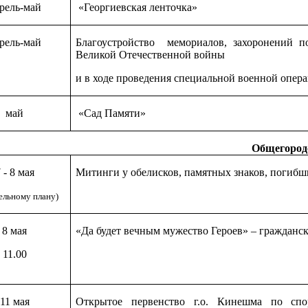
рель-май
«Георгиевская ленточка»
рель-май
Благоустройство мемориалов, захоронений 
Великой Отечественной войны
и в ходе проведения специальной военной опер
май
«Сад Памяти»
Общегород
 - 8 мая
Митинги у обелисков, памятных знаков, погиб
ельному плану)
8 мая
«Да будет вечным мужество Героев» – гражданс
11.00
11 мая
Открытое первенство г.о. Кинешма по спо