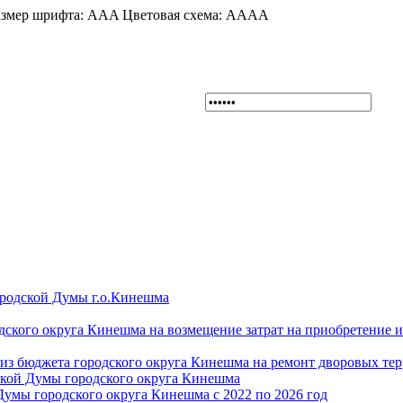
змер шрифта:
A
A
A
Цветовая схема:
A
A
A
A
ородской Думы г.о.Кинешма
дского округа Кинешма на возмещение затрат на приобретение 
из бюджета городского округа Кинешма на ремонт дворовых те
ской Думы городского округа Кинешма
Думы городского округа Кинешма с 2022 по 2026 год