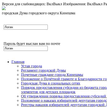
Версия для слабовидящих:
Вкл
Выкл
Изображения:
Вкл
Выкл
Ра
городская Дума городского округа Кинешма
Пароль будет выслан вам по почте
Главная
Устав города
Регламент городской Думы
Почетные граждане города Кинешмы
Положение о Почётной грамоте и Благодарности г
Городская Дума в социальных сетях
Порядок предоставления субсидии из бюджета горо
элементов для детских площадок
Об утверждении порядка предоставления субсидий 
Положение о наказах избирателей депутатам город
Реестры наказов избирателей депутатам городской 