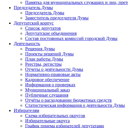
Памятка для муниципальных служащих и лиц, пре
Председатель Думы
Председатель Думы
Заместитель председателя Думы
Депутатский корпус
Список депутатов
Депутатские объединения
Состав постоянных комиссий городской Думы
Деятельность
Решения Думы
Проекты решений Думы
План работы Думы
Реестры, регистры
Отчеты о деятельности Думы
Нормативно-правовые акты
Кадровое обеспечение
Информация о проверках
Муниципальный заказ
Публичные слушания
Отчёты о расходовании бюджетных средств
Статистическая информация о деятельности Думы
Избирателям
Схема избирательных округов
Избирательные округа
График приема избирателей депутатами