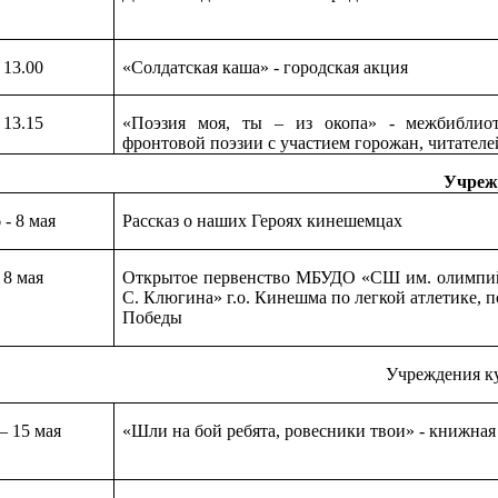
13.00
«Солдатская каша» - городская акция
13.15
«Поэзия моя, ты – из окопа» - межбиблио
фронтовой поэзии с участием горожан, читателе
Учреж
 - 8 мая
Рассказ о наших Героях кинешемцах
8 мая
Открытое первенство МБУДО «СШ им. олимпи
С. Клюгина» г.о. Кинешма по легкой атлетике,
Победы
Учреждения к
 – 15 мая
«Шли на бой ребята, ровесники твои» - книжная