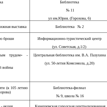
ка
Библиотека
№ 11
ул им.Юрия. (Горохова, 6)
нижная выставка
Библиотека № 2
ию броши
Информационно-туристический центр
(ул. Советская, д.1/2)
дным трудом»
-
Центральная библиотека им. В.А. Пазухина
(ул. 50-летия Комсомола, д.20)
ой войны
яти (к 105 летию
Библиотека-филиал
орова)
№ 9, школа № 16
 - акция
Кинешемская городская централизованная