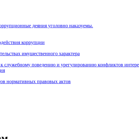
коррупционные деяния уголовно наказуемы.
одействия коррупции
ательствах имущественного характера
 к служебному поведению и урегулированию конфликтов интере
ция
тов нормативных правовых актов
м...