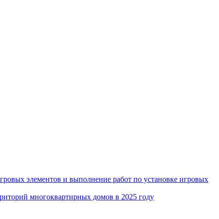
игровых элементов и выполнение работ по установке игровых
рриторий многоквартирных домов в 2025 году