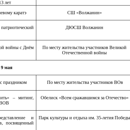
13 лет
левому каратэ
СШ «Волжанин»
 патриотический
ДЮСШ Волжанин
ой войны с Днём
По месту жительства участников Великой
Отечественной войны
9 мая
с праздником
По месту жительства участников ВОв
ить» – митинг,
Обелиск «Всем сражавшимся за Отечество»
 ВОВ
едставление и
Парк культуры и отдыха им. 35-летия Побед
ов, посвященный