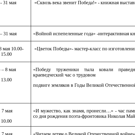
 - 31 мая
«Сквозь века звенит Победа!» - книжная выстав
 – 31 мая
«Войной испепеленные года» -интерактивная к
 8 мая 10.00-
«Цветок Победы»- мастер-класс по изготовлен
15.00
 – 8 мая
«Победу труженики тыла ковали праве
краеведческий час о трудовом
13.00
подвиге земляков в Годы Великой Отечественн
7 мая
«И мужество, как знамя, пронесли…» - час пам
со дня рождения поэта-фронтовика Николая Май
10.00
7 мая
«Читаем детям о Великой Отечественной войне»