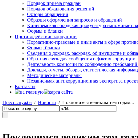
Порядок приема граждан
Порядок обжалования решений
Обзоры обращений
Образцы оформления запросов и обращений
Кинешемская городская прокуратура напоминает: 
Формы и бланки
Противодействие коррупции
Нормативно-правовые и иные акты в сфере против
Формы, бланки
Сведения о доходах, расходах, об имуществе и обяз
Обратная связь для сообщения о фактах коррупции
Деятельность комиссии по соблюдению требований
Доклады, отчеты, обзоры, статистическая информа
Методические материалы
Независимая антикоррупционная экспертиза проек
Контакты
Пресс-служба
/
Новости
/ Поклонимся великим тем годам...
Поклонимся великим тем года