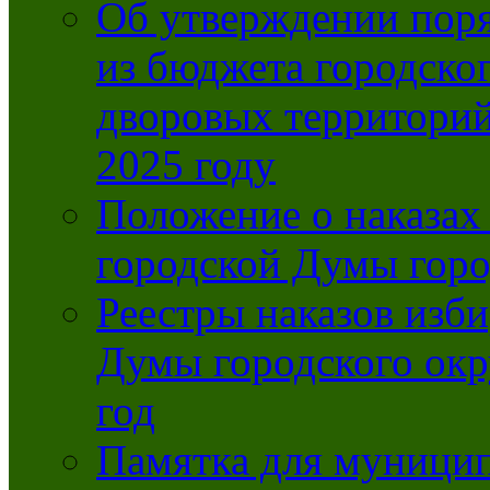
Об утверждении поря
из бюджета городско
дворовых территорий
2025 году
Положение о наказах
городской Думы горо
Реестры наказов изби
Думы городского окр
год
Памятка для муници