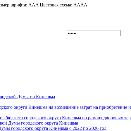
змер шрифта:
A
A
A
Цветовая схема:
A
A
A
A
ородской Думы г.о.Кинешма
дского округа Кинешма на возмещение затрат на приобретение 
из бюджета городского округа Кинешма на ремонт дворовых те
ской Думы городского округа Кинешма
Думы городского округа Кинешма с 2022 по 2026 год