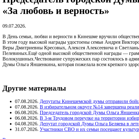
«За любовь и верность»
09.07.2026.
В День семьи, любви и верности в Кинешме вручили обществе
В этом году высокой награды удостоены семьи Андрея Викто
Веры Дмитриевны Кресовых, Алексея Алексеевича и Светлан
Пелевиных.Ещё одной высокой общественной награды — грамо
Волокушиных.Чествование супружеских пар состоялось в админ
Думы Ольга Яншенкина, которая пожелала всем крепкого здоров
Другие материалы
07.08.2026.
Депутаты Кинешемской думы отправили бойц
07.08.2026.
В избирательном округе №14 завершена реал
06.08.2026.
Председатель городской Думы Ольга Яншенки
06.08.2026.
В 3-м Трудовом переулке на территории изби
04.08.2026.
Депутат городской Думы Ольга Беляева в ле
31.07.2026.
Участники СВО и их семьи посещают культур