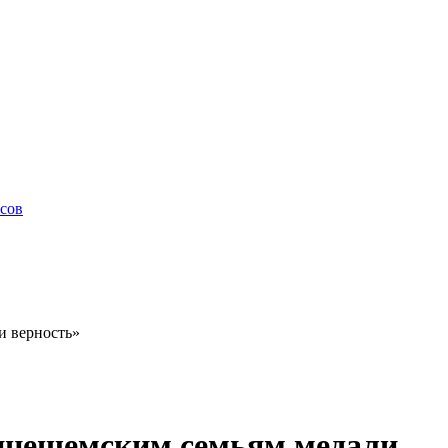
сов
и верность»
инешемским семьям медали