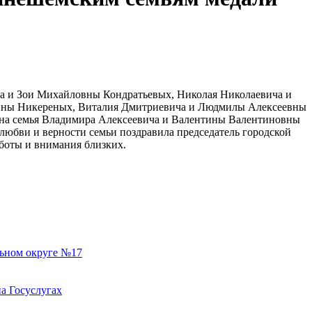
а и Зои Михайловны Кондратьевых, Николая Николаевича и
овны Никереных, Виталия Дмитриевича и Людмилы Алексеевны
ена семья Владимира Алексеевича и Валентины Валентиновны
любви и верности семьи поздравила председатель городской
аботы и внимания близких.
льном округе №17
а Госуслугах