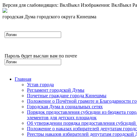
Версия для слабовидящих:
Вкл
Выкл
Изображения:
Вкл
Выкл
Ра
городская Дума городского округа Кинешма
Пароль будет выслан вам по почте
Главная
Устав города
Регламент городской Думы
Почетные граждане города Кинешмы
Положение о Почётной грамоте и Благодарности г
Городская Дума в социальных сетях
Порядок предоставления субсидии из бюджета горо
элементов для детских площадок
Об утверждении порядка предоставления субсидий 
Положение о наказах избирателей депутатам город
Реестры наказов избирателей депутатам городской 