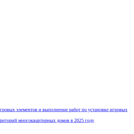
игровых элементов и выполнение работ по установке игровых
рриторий многоквартирных домов в 2025 году