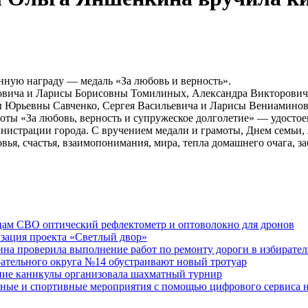
нную награду — медаль «За любовь и верность».
ровича и Ларисы Борисовны Томилиных, Александра Викторович
ы Юрьевны Савченко, Сергея Васильевича и Ларисы Вениамин
ты «За любовь, верность и супружеское долголетие» — удосто
истрации города. С вручением медали и грамоты, Днем семьи, 
ья, счастья, взаимопонимания, мира, тепла домашнего очага, з
ам СВО оптический рефлектометр и оптоволокно для дронов
изация проекта «Светлый двор»
на проверила выполнение работ по ремонту дороги в избирате
рательного округа №14 обустраивают новый тротуар
тние каникулы организовала шахматный турнир
ные и спортивные мероприятия с помощью цифрового сервиса н