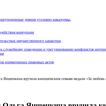
коррупционные деяния уголовно наказуемы.
одействия коррупции
ательствах имущественного характера
 к служебному поведению и урегулированию конфликтов интере
ция
тов нормативных правовых актов
а Яншенкина вручила кинешемским семьям медали «За любовь 
ы Ольга Яншенкина вручила к