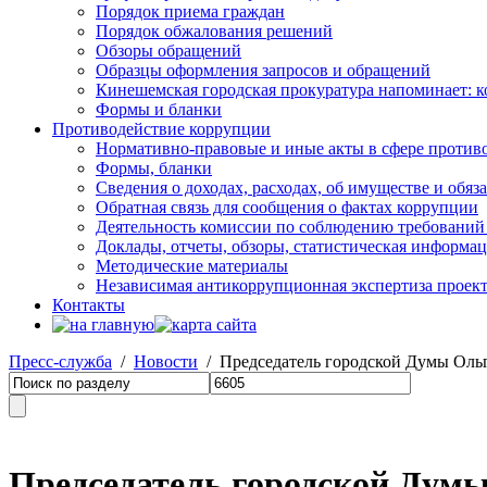
Порядок приема граждан
Порядок обжалования решений
Обзоры обращений
Образцы оформления запросов и обращений
Кинешемская городская прокуратура напоминает: 
Формы и бланки
Противодействие коррупции
Нормативно-правовые и иные акты в сфере против
Формы, бланки
Сведения о доходах, расходах, об имуществе и обяз
Обратная связь для сообщения о фактах коррупции
Деятельность комиссии по соблюдению требований
Доклады, отчеты, обзоры, статистическая информа
Методические материалы
Независимая антикоррупционная экспертиза проек
Контакты
Пресс-служба
/
Новости
/ Председатель городской Думы Ольг
Председатель городской Дум