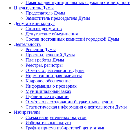
Памятка для муниципальных служащих и лиц, пре
Председатель Думы
Председатель Думы
Заместитель председателя Думы
Депутатский корпус
Список депутатов
Депутатские объединения
Состав постоянных комиссий городской Думы
Деятельность
Решения Думы
Проекты решений Думы
План работы Думы
Реестры, регистры
Отчеты о деятельности Думы
Нормативно-правовые акты
Кадровое обеспечение
Информация о проверках
Муниципальный заказ
Публичные слушания
Отчёты о расходовании бюджетных средств
Статистическая информация о деятельности Думы
Избирателям
Схема избирательных округов
Избирательные округа
График приема избирателей депутатами