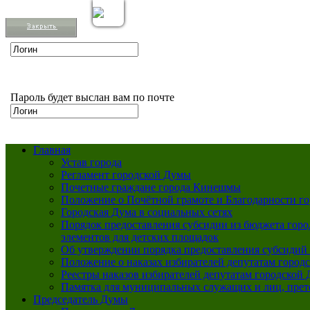
Вкл
Версия для слабовидящих:
Пароль будет выслан вам по почте
Главная
Устав города
Регламент городской Думы
Почетные граждане города Кинешмы
Положение о Почётной грамоте и Благодарности г
Городская Дума в социальных сетях
Порядок предоставления субсидии из бюджета горо
элементов для детских площадок
Об утверждении порядка предоставления субсидий 
Положение о наказах избирателей депутатам город
Реестры наказов избирателей депутатам городской 
Памятка для муниципальных служащих и лиц, пре
Председатель Думы