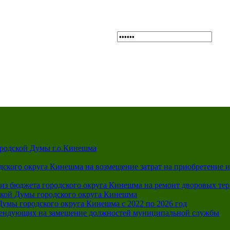
A
A
Выкл
Изображения:
Размер шрифта:
Цветова
A
ородской Думы г.о.Кинешма
дского округа Кинешма на возмещение затрат на приобретение 
из бюджета городского округа Кинешма на ремонт дворовых те
ской Думы городского округа Кинешма
Думы городского округа Кинешма с 2022 по 2026 год
тендующих на замещение должностей муниципальной службы