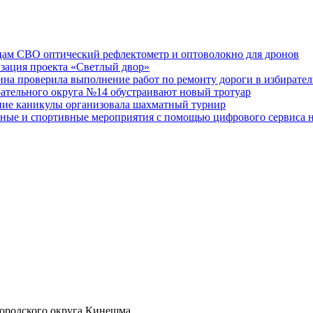
ам СВО оптический рефлектометр и оптоволокно для дронов
изация проекта «Светлый двор»
на проверила выполнение работ по ремонту дороги в избирате
рательного округа №14 обустраивают новый тротуар
тние каникулы организовала шахматный турнир
ные и спортивные мероприятия с помощью цифрового сервиса н
ородского округа Кинешма