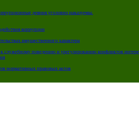
коррупционные деяния уголовно наказуемы.
одействия коррупции
ательствах имущественного характера
 к служебному поведению и урегулированию конфликтов интере
ция
тов нормативных правовых актов