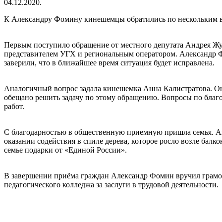
04.12.2020.
К Александру Фомину кинешемцы обратились по нескольким 
Первым поступило обращение от местного депутата Андрея Жук
представителем УГХ и региональным оператором. Александр Ф
заверили, что в ближайшее время ситуация будет исправлена.
Аналогичный вопрос задала кинешемка Анна Калистратова. Он
обещано решить задачу по этому обращению. Вопросы по благ
работ.
С благодарностью в общественную приемную пришла семья. Ан
оказании содействия в спиле дерева, которое росло возле бал
семье подарки от «Единой России».
В завершении приёма граждан Александр Фомин вручил грамо
педагогического колледжа за заслуги в трудовой деятельности.