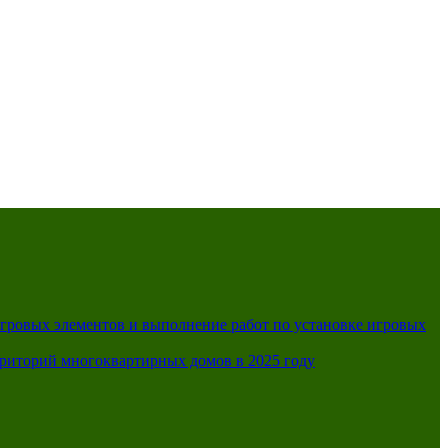
A
A
A
A
я схема:
игровых элементов и выполнение работ по установке игровых
рриторий многоквартирных домов в 2025 году