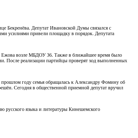
це Бекренёва. Депутат Ивановской Думы связался с
ыми усилиями привели площадку в порядок. Депутата
е Ежова возле МБДОУ 36. Также в ближайшее время было
ии. После реализации партийцы проверят ход выполненных
В прошлом году семья обращалась к Александру Фомину об
л решён. Сегодня в общественной приемной депутат вручил
ю русского языка и литературы Кинешемского