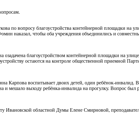
вопросам.
ова по вопросу благоустройства контейнерной площадки на ули
омин наказал, чтобы оба учреждения объединились и совместн
а озадачена благоустройством контейнерной площадки на улиц
оустройству остаются на контроле общественной приемной Парт
на Карпова воспитывает двоих детей, один ребёнок-инвалид. 
кона и мешало выходу ребёнка-инвалида на прогулку. Вопрос бы
ту Ивановской областной Думы Елене Смирновой, преподавател