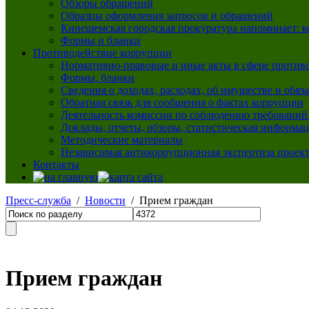
Обзоры обращений
Образцы оформления запросов и обращений
Кинешемская городская прокуратура напоминает: 
Формы и бланки
Противодействие коррупции
Нормативно-правовые и иные акты в сфере против
Формы, бланки
Сведения о доходах, расходах, об имуществе и обяз
Обратная связь для сообщения о фактах коррупции
Деятельность комиссии по соблюдению требований
Доклады, отчеты, обзоры, статистическая информа
Методические материалы
Независимая антикоррупционная экспертиза проек
Контакты
Пресс-служба
/
Новости
/ Прием граждан
Прием граждан