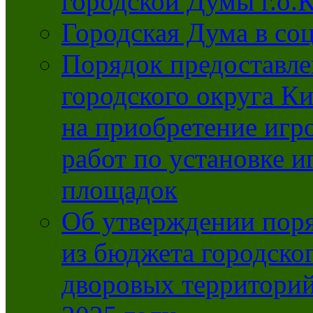
городской Думы г.о
Городская Дума в со
Порядок предоставле
городского округа К
на приобретение игр
работ по установке и
площадок
Об утверждении поря
из бюджета городско
дворовых территорий