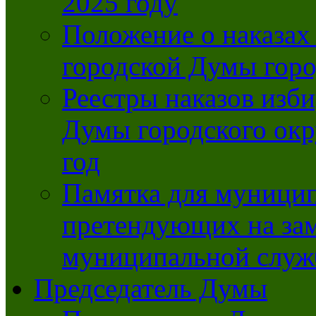
2025 году
Положение о наказах
городской Думы горо
Реестры наказов изби
Думы городского окр
год
Памятка для муници
претендующих на за
муниципальной слу
Председатель Думы