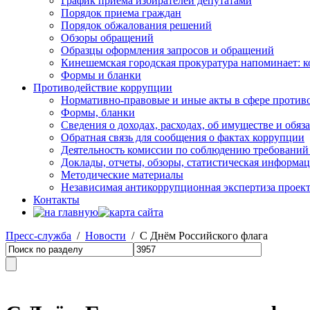
График приема избирателей депутатами
Порядок приема граждан
Порядок обжалования решений
Обзоры обращений
Образцы оформления запросов и обращений
Кинешемская городская прокуратура напоминает: 
Формы и бланки
Противодействие коррупции
Нормативно-правовые и иные акты в сфере против
Формы, бланки
Сведения о доходах, расходах, об имуществе и обяз
Обратная связь для сообщения о фактах коррупции
Деятельность комиссии по соблюдению требований
Доклады, отчеты, обзоры, статистическая информа
Методические материалы
Независимая антикоррупционная экспертиза проек
Контакты
Пресс-служба
/
Новости
/ С Днём Российского флага