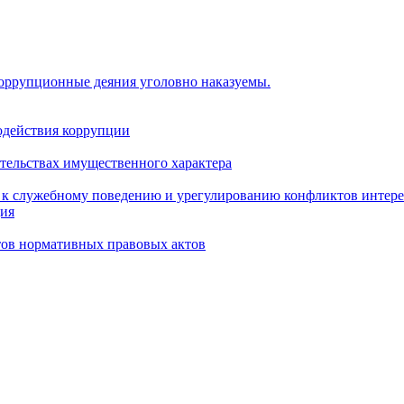
коррупционные деяния уголовно наказуемы.
одействия коррупции
ательствах имущественного характера
 к служебному поведению и урегулированию конфликтов интере
ция
тов нормативных правовых актов