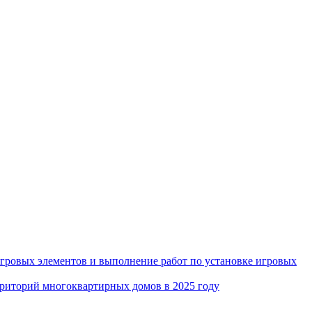
игровых элементов и выполнение работ по установке игровых
рриторий многоквартирных домов в 2025 году