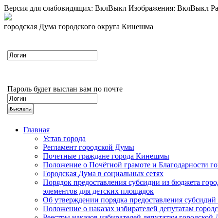
Версия для слабовидящих:
Вкл
Выкл
Изображения:
Вкл
Выкл
Ра
городская Дума городского округа Кинешма
Пароль будет выслан вам по почте
Главная
Устав города
Регламент городской Думы
Почетные граждане города Кинешмы
Положение о Почётной грамоте и Благодарности г
Городская Дума в социальных сетях
Порядок предоставления субсидии из бюджета горо
элементов для детских площадок
Об утверждении порядка предоставления субсидий 
Положение о наказах избирателей депутатам город
Реестры наказов избирателей депутатам городской 