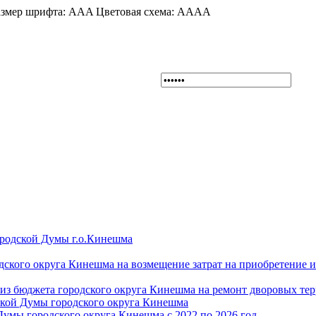
змер шрифта:
A
A
A
Цветовая схема:
A
A
A
A
ородской Думы г.о.Кинешма
дского округа Кинешма на возмещение затрат на приобретение 
из бюджета городского округа Кинешма на ремонт дворовых те
ской Думы городского округа Кинешма
Думы городского округа Кинешма с 2022 по 2026 год