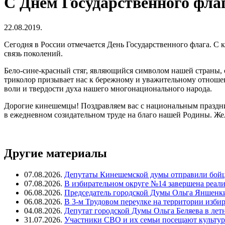
С Днём Государственного фла
22.08.2019.
Сегодня в России отмечается День Государственного флага. С
связь поколений.
Бело-сине-красный стяг, являющийся символом нашей страны, 
триколор призывает нас к бережному и уважительному отнош
воли и твердости духа нашего многонационального народа.
Дорогие кинешемцы! Поздравляем вас с национальным празднико
в ежедневном созидательном труде на благо нашей Родины. Же
Другие материалы
07.08.2026.
Депутаты Кинешемской думы отправили бойц
07.08.2026.
В избирательном округе №14 завершена реал
06.08.2026.
Председатель городской Думы Ольга Яншенки
06.08.2026.
В 3-м Трудовом переулке на территории изби
04.08.2026.
Депутат городской Думы Ольга Беляева в ле
31.07.2026.
Участники СВО и их семьи посещают культур