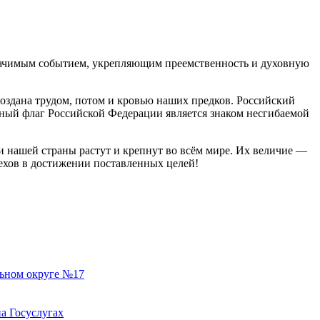
 значимым событием, укрепляющим преемственность и духовную
создана трудом, потом и кровью наших предков. Российский
ный флаг Российской Федерации является знаком несгибаемой
и нашей страны растут и крепнут во всём мире. Их величие —
пехов в достижении поставленных целей!
льном округе №17
а Госуслугах