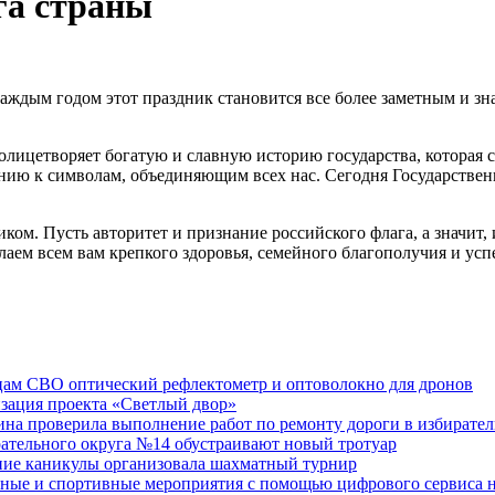
га страны
 каждым годом этот праздник становится все более заметным и
олицетворяет богатую и славную историю государства, которая 
ению к символам, объединяющим всех нас.
Сегодня Государствен
м. Пусть авторитет и признание российского флага, а значит, 
лаем всем вам крепкого здоровья, семейного благополучия и ус
ам СВО оптический рефлектометр и оптоволокно для дронов
изация проекта «Светлый двор»
на проверила выполнение работ по ремонту дороги в избирате
рательного округа №14 обустраивают новый тротуар
тние каникулы организовала шахматный турнир
ные и спортивные мероприятия с помощью цифрового сервиса н