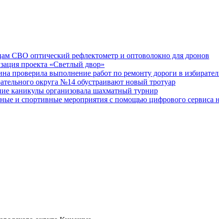
ам СВО оптический рефлектометр и оптоволокно для дронов
изация проекта «Светлый двор»
на проверила выполнение работ по ремонту дороги в избирате
рательного округа №14 обустраивают новый тротуар
тние каникулы организовала шахматный турнир
ные и спортивные мероприятия с помощью цифрового сервиса н