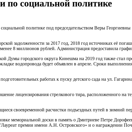
ии по социальной политике
о социальной политике под председательством Веры Георгиевны
торской задолженности за 2017 год, 2018 год источниках её по
т менее 8 миллионов рублей. Администрация предоставила графи
ской Думы городского округа Кинешма на 2019 год также стал п
кладке водопровода будет объявлен в апреле. Сроки выполнения
подготовительных работах к пуску детского сада на ул. Гагарин
ршение лицензирования стрелкового тира, расположенного на т
щиеся своевременной расчистки подъездных путей в зимний пер
новке мемориальной доски в память о Дмитриеве Петре Дорофее
 "Лауреат премии имени А.Н. Островского» и о награждении П