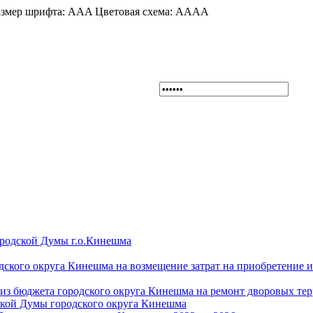
змер шрифта:
A
A
A
Цветовая схема:
A
A
A
A
ородской Думы г.о.Кинешма
дского округа Кинешма на возмещение затрат на приобретение 
из бюджета городского округа Кинешма на ремонт дворовых те
ской Думы городского округа Кинешма