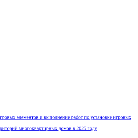
игровых элементов и выполнение работ по установке игровых
рриторий многоквартирных домов в 2025 году