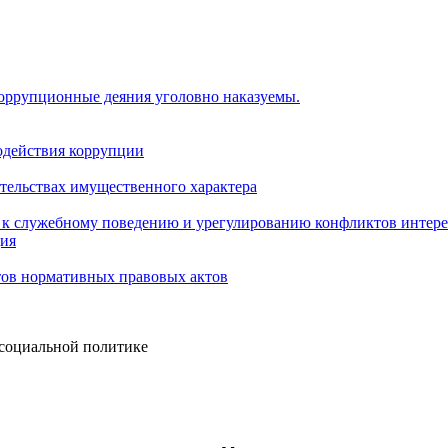
коррупционные деяния уголовно наказуемы.
одействия коррупции
ательствах имущественного характера
 к служебному поведению и урегулированию конфликтов интере
ция
тов нормативных правовых актов
 социальной политике