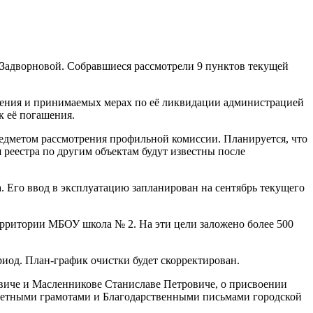
 Задворновой. Собравшиеся рассмотрели 9 пунктов текущей
гашения и принимаемых мерах по её ликвидации администрацией
к её погашения.
редметом рассмотрения профильной комиссии. Планируется, что
 реестра по другим объектам будут известны после
а. Его ввод в эксплуатацию запланирован на сентябрь текущего
ерритории МБОУ школа № 2. На эти цели заложено более 500
иод. План-график очистки будет скорректирован.
виче и Масленникове Станиславе Петровиче, о присвоении
очетными грамотами и Благодарственными письмами городской