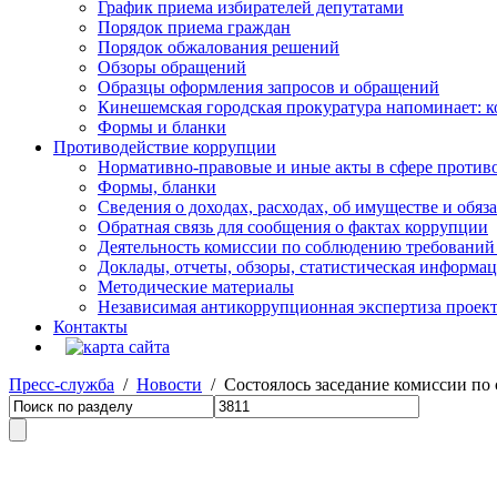
График приема избирателей депутатами
Порядок приема граждан
Порядок обжалования решений
Обзоры обращений
Образцы оформления запросов и обращений
Кинешемская городская прокуратура напоминает: 
Формы и бланки
Противодействие коррупции
Нормативно-правовые и иные акты в сфере против
Формы, бланки
Сведения о доходах, расходах, об имуществе и обяз
Обратная связь для сообщения о фактах коррупции
Деятельность комиссии по соблюдению требований
Доклады, отчеты, обзоры, статистическая информа
Методические материалы
Независимая антикоррупционная экспертиза проек
Контакты
Пресс-служба
/
Новости
/ Состоялось заседание комиссии по