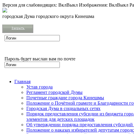
Версия для слабовидящих:
Вкл
Выкл
Изображения:
Вкл
Выкл
Ра
городская Дума городского округа Кинешма
Пароль будет выслан вам по почте
Главная
Устав города
Регламент городской Думы
Почетные граждане города Кинешмы
Положение о Почётной грамоте и Благодарности г
Городская Дума в социальных сетях
Порядок предоставления субсидии из бюджета горо
элементов для детских площадок
Об утверждении порядка предоставления субсидий 
Положение о наказах избирателей депутатам город