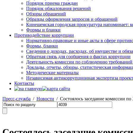
Порядок приема граждан
Порядок обжалования решений
Обзоры обращений
Образцы оформления запросов и обращений
Кинешемская городская прокуратура напоминает: 
Формы и бланки
Противодействие коррупции
Нормативно-правовые и иные акты в сфере против
Формы, бланки
Сведения о доходах, расходах, об имуществе и обяз
Обратная связь для сообщения о фактах коррупции
Деятельность комиссии по соблюдению требований
Доклады, отчеты, обзоры, статистическая информа
Методические материалы
Независимая антикоррупционная экспертиза проек
Контакты
Пресс-служба
/
Новости
/ Состоялось заседание комиссии п
Состоялось заседание комисс