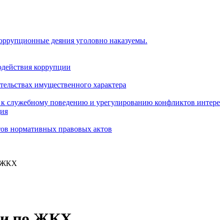
коррупционные деяния уголовно наказуемы.
одействия коррупции
ательствах имущественного характера
 к служебному поведению и урегулированию конфликтов интере
ция
тов нормативных правовых актов
о ЖКХ
ии по ЖКХ