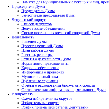
Памятка для муниципальных служащих и лиц, пре
Председатель Думы
Председатель Думы
Заместитель председателя Думы
Депутатский корпус
Список депутатов
Депутатские объединения
Состав постоянных комиссий городской Думы
Деятельность
Решения Думы
Проекты решений Думы
План работы Думы
Реестры, регистры
Отчеты о деятельности Думы
Нормативно-правовые акты
Кадровое обеспечение
Информация о проверках
Муниципальный заказ
Публичные слушания
Отчёты о расходовании бюджетных средств
Статистическая информация о деятельности Думы
Избирателям
Схема избирательных округов
Избирательные округа
График приема избирателей депутатами