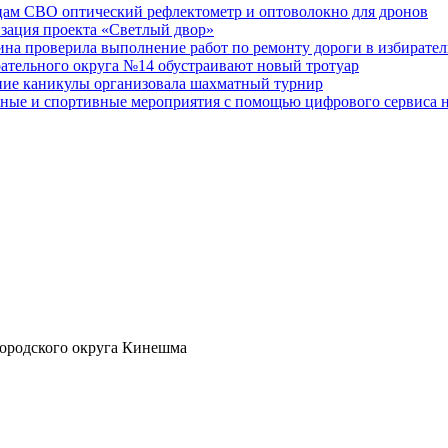
ам СВО оптический рефлектометр и оптоволокно для дронов
изация проекта «Светлый двор»
на проверила выполнение работ по ремонту дороги в избирате
рательного округа №14 обустраивают новый тротуар
тние каникулы организовала шахматный турнир
ные и спортивные мероприятия с помощью цифрового сервиса н
ородского округа Кинешма