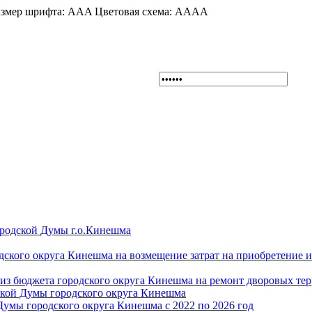
змер шрифта:
A
A
A
Цветовая схема:
A
A
A
A
ородской Думы г.о.Кинешма
дского округа Кинешма на возмещение затрат на приобретение 
из бюджета городского округа Кинешма на ремонт дворовых те
ской Думы городского округа Кинешма
Думы городского округа Кинешма с 2022 по 2026 год