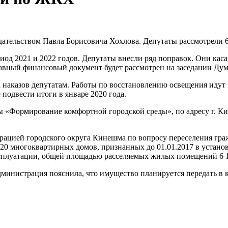
дательством Павла Борисовича Хохлова. Депутаты рассмотрели 6
иод 2021 и 2022 годов. Депутаты внесли ряд поправок. Они кас
лавный финансовый документ будет рассмотрен на заседании Дум
 наказов депутатам. Работы по восстановлению освещения идут
подвести итоги в январе 2020 года.
«Формирование комфортной городской среды», по адресу г. Кине
цией городского округа Кинешма по вопросу переселения граж
з 20 многоквартирных домов, признанных до 01.01.2017 в уста
ксплуатации, общей площадью расселяемых жилых помещений 6 1
инистрация пояснила, что имущество планируется передать в к