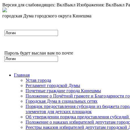
Версия для слабовидящих:
Вкл
Выкл
Изображения:
Вкл
Выкл
Ра
городская Дума городского округа Кинешма
Пароль будет выслан вам по почте
Главная
Устав города
Регламент городской Думы
Почетные граждане города Кинешмы
Положение о Почётной грамоте и Благодарности г
Городская Дума в социальных сетях
Порядок предоставления субсидии из бюджета горо
элементов для детских площадок
Об утверждении порядка предоставления субсидий 
Положение о наказах избирателей депутатам город
Реестры наказов избирателей депутатам городской 