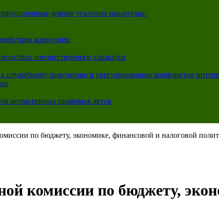
коррупционные деяния уголовно наказуемы.
одействия коррупции
ательствах имущественного характера
 к служебному поведению и урегулированию конфликтов интере
ция
тов нормативных правовых актов
комиссии по бюджету, экономике, финансовой и налоговой поли
ной комиссии по бюджету, экон