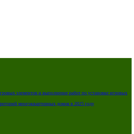
A
A
A
A
я схема:
игровых элементов и выполнение работ по установке игровых
рриторий многоквартирных домов в 2025 году