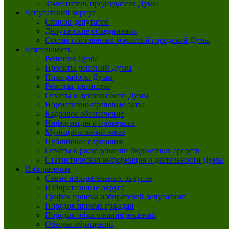
Заместитель председателя Думы
Депутатский корпус
Список депутатов
Депутатские объединения
Состав постоянных комиссий городской Думы
Деятельность
Решения Думы
Проекты решений Думы
План работы Думы
Реестры, регистры
Отчеты о деятельности Думы
Нормативно-правовые акты
Кадровое обеспечение
Информация о проверках
Муниципальный заказ
Публичные слушания
Отчёты о расходовании бюджетных средств
Статистическая информация о деятельности Думы
Избирателям
Схема избирательных округов
Избирательные округа
График приема избирателей депутатами
Порядок приема граждан
Порядок обжалования решений
Обзоры обращений