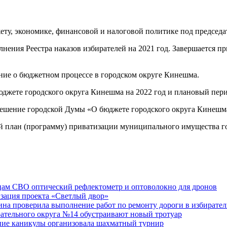
ету, экономике, финансовой и налоговой политике под председ
нения Реестра наказов избирателей на 2021 год. Завершается п
ие о бюджетном процессе в городском округе Кинешма.
жете городского округа Кинешма на 2022 год и плановый перио
 в решение городской Думы «О бюджете городского округа Ки
 план (программу) приватизации муниципального имущества го
ам СВО оптический рефлектометр и оптоволокно для дронов
изация проекта «Светлый двор»
на проверила выполнение работ по ремонту дороги в избирате
рательного округа №14 обустраивают новый тротуар
тние каникулы организовала шахматный турнир