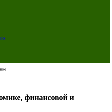
сов
тике
омике, финансовой и