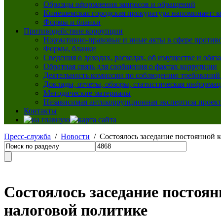
Образцы оформления запросов и обращений
Кинешемская городская прокуратура напоминает: 
Формы и бланки
Противодействие коррупции
Нормативно-правовые и иные акты в сфере против
Формы, бланки
Сведения о доходах, расходах, об имуществе и обяз
Обратная связь для сообщения о фактах коррупции
Деятельность комиссии по соблюдению требований
Доклады, отчеты, обзоры, статистическая информа
Методические материалы
Независимая антикоррупционная экспертиза проек
Контакты
Пресс-служба
/
Новости
/ Состоялось заседание постоянной 
Состоялось заседание постоян
налоговой политике