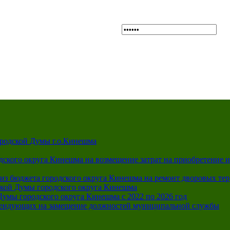
A
A
Выкл
Изображения:
Размер шрифта:
Цветова
A
ородской Думы г.о.Кинешма
дского округа Кинешма на возмещение затрат на приобретение 
из бюджета городского округа Кинешма на ремонт дворовых те
ской Думы городского округа Кинешма
Думы городского округа Кинешма с 2022 по 2026 год
тендующих на замещение должностей муниципальной службы