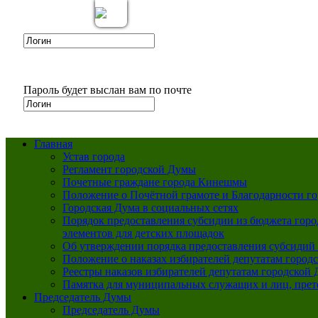
Вкл
Версия для слабовидящих:
Пароль будет выслан вам по почте
Главная
Устав города
Регламент городской Думы
Почетные граждане города Кинешмы
Положение о Почётной грамоте и Благодарности г
Городская Дума в социальных сетях
Порядок предоставления субсидии из бюджета горо
элементов для детских площадок
Об утверждении порядка предоставления субсидий 
Положение о наказах избирателей депутатам город
Реестры наказов избирателей депутатам городской 
Памятка для муниципальных служащих и лиц, пре
Председатель Думы
Председатель Думы