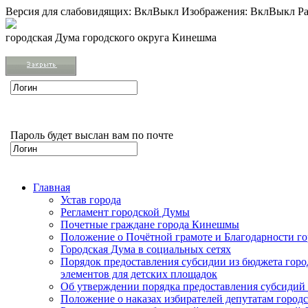
Версия для слабовидящих:
Вкл
Выкл
Изображения:
Вкл
Выкл
Ра
городская Дума городского округа Кинешма
Пароль будет выслан вам по почте
Главная
Устав города
Регламент городской Думы
Почетные граждане города Кинешмы
Положение о Почётной грамоте и Благодарности г
Городская Дума в социальных сетях
Порядок предоставления субсидии из бюджета горо
элементов для детских площадок
Об утверждении порядка предоставления субсидий 
Положение о наказах избирателей депутатам город