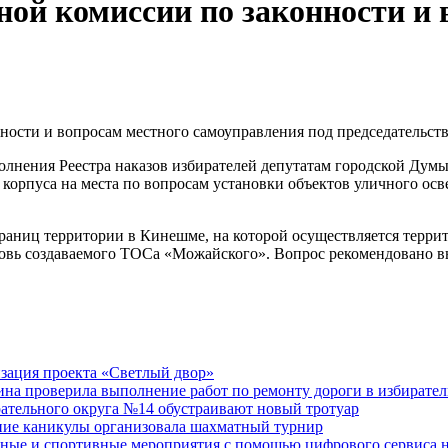
ной комиссии по законности и
нности и вопросам местного самоуправления под председательств
лнения Реестра наказов избирателей депутатам городской Думы
 корпуса на места по вопросам установки объектов уличного осв
аниц территории в Кинешме, на которой осуществляется терри
новь создаваемого ТОСа «Можайского». Вопрос рекомендовано в
изация проекта «Светлый двор»
на проверила выполнение работ по ремонту дороги в избирате
рательного округа №14 обустраивают новый тротуар
тние каникулы организовала шахматный турнир
ные и спортивные мероприятия с помощью цифрового сервиса н