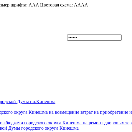
змер шрифта:
A
A
A
Цветовая схема:
A
A
A
A
ородской Думы г.о.Кинешма
дского округа Кинешма на возмещение затрат на приобретение 
из бюджета городского округа Кинешма на ремонт дворовых те
ской Думы городского округа Кинешма