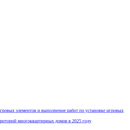
игровых элементов и выполнение работ по установке игровых
рриторий многоквартирных домов в 2025 году