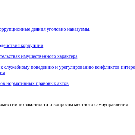
коррупционные деяния уголовно наказуемы.
одействия коррупции
ательствах имущественного характера
 к служебному поведению и урегулированию конфликтов интере
ция
тов нормативных правовых актов
омиссии по законности и вопросам местного самоуправления