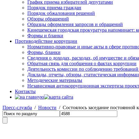
График приема избирателей депутатами
Порядок приема граждан
Порядок обжалования решений
Обзоры обращений
Образцы оформления запросов и обращений
Кинешемская городская прокуратура напоминает: 
Формы и бланки
Противодействие коррупции
Нормативно-правовые и иные акты в сфере против
Формы, бланки
Сведения о доходах, расходах, об имуществе и обяз
Обратная связь для сообщения о фактах коррупции
Деятельность комиссии по соблюдению требований
Доклады, отчеты, обзоры, статистическая информа
Методические материалы
Независимая антикоррупционная экспертиза проек
Контакты
Пресс-служба
/
Новости
/ Состоялось заседание постоянной к