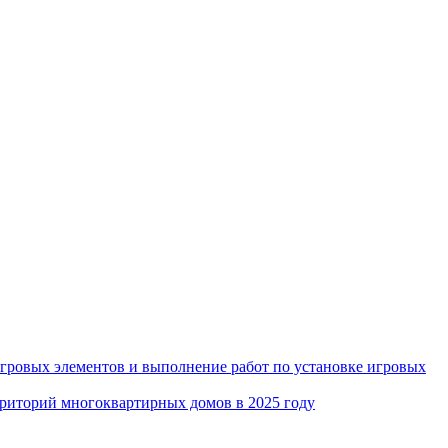
игровых элементов и выполнение работ по установке игровых
рриторий многоквартирных домов в 2025 году