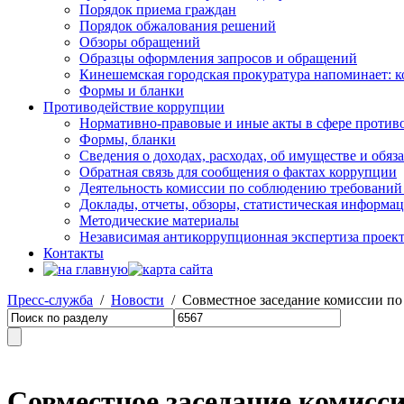
Порядок приема граждан
Порядок обжалования решений
Обзоры обращений
Образцы оформления запросов и обращений
Кинешемская городская прокуратура напоминает: 
Формы и бланки
Противодействие коррупции
Нормативно-правовые и иные акты в сфере против
Формы, бланки
Сведения о доходах, расходах, об имуществе и обяз
Обратная связь для сообщения о фактах коррупции
Деятельность комиссии по соблюдению требований
Доклады, отчеты, обзоры, статистическая информа
Методические материалы
Независимая антикоррупционная экспертиза проек
Контакты
Пресс-служба
/
Новости
/ Совместное заседание комиссии по
Совместное заседание комисси