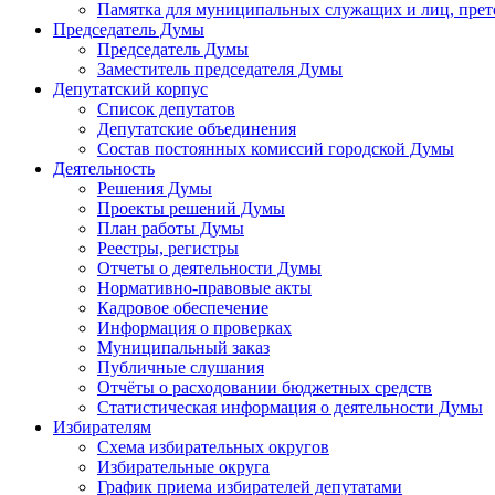
Памятка для муниципальных служащих и лиц, пре
Председатель Думы
Председатель Думы
Заместитель председателя Думы
Депутатский корпус
Список депутатов
Депутатские объединения
Состав постоянных комиссий городской Думы
Деятельность
Решения Думы
Проекты решений Думы
План работы Думы
Реестры, регистры
Отчеты о деятельности Думы
Нормативно-правовые акты
Кадровое обеспечение
Информация о проверках
Муниципальный заказ
Публичные слушания
Отчёты о расходовании бюджетных средств
Статистическая информация о деятельности Думы
Избирателям
Схема избирательных округов
Избирательные округа
График приема избирателей депутатами