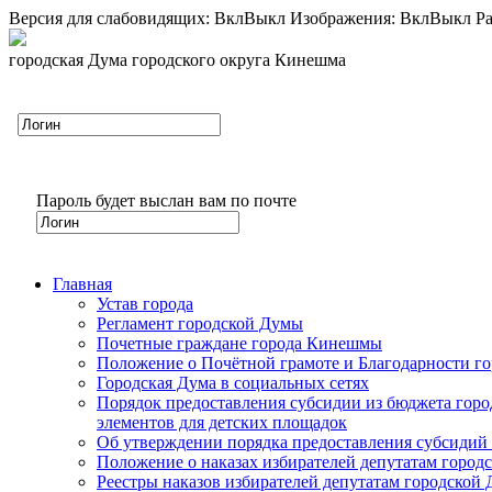
Версия для слабовидящих:
Вкл
Выкл
Изображения:
Вкл
Выкл
Ра
городская Дума городского округа Кинешма
Пароль будет выслан вам по почте
Главная
Устав города
Регламент городской Думы
Почетные граждане города Кинешмы
Положение о Почётной грамоте и Благодарности г
Городская Дума в социальных сетях
Порядок предоставления субсидии из бюджета горо
элементов для детских площадок
Об утверждении порядка предоставления субсидий 
Положение о наказах избирателей депутатам город
Реестры наказов избирателей депутатам городской 