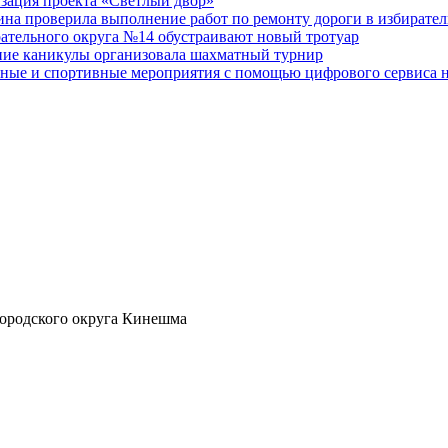
изация проекта «Светлый двор»
на проверила выполнение работ по ремонту дороги в избирате
рательного округа №14 обустраивают новый тротуар
тние каникулы организовала шахматный турнир
ные и спортивные мероприятия с помощью цифрового сервиса н
ородского округа Кинешма