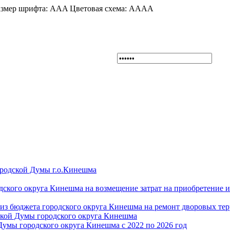
змер шрифта:
A
A
A
Цветовая схема:
A
A
A
A
ородской Думы г.о.Кинешма
дского округа Кинешма на возмещение затрат на приобретение 
из бюджета городского округа Кинешма на ремонт дворовых те
ской Думы городского округа Кинешма
Думы городского округа Кинешма с 2022 по 2026 год