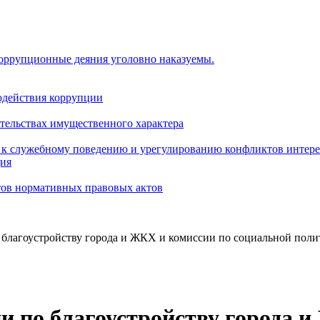
коррупционные деяния уголовно наказуемы.
одействия коррупции
ательствах имущественного характера
 к служебному поведению и урегулированию конфликтов интере
ция
тов нормативных правовых актов
 благоустройству города и ЖКХ и комиссии по социальной поли
и по благоустройству города 