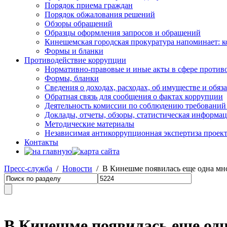
Порядок приема граждан
Порядок обжалования решений
Обзоры обращений
Образцы оформления запросов и обращений
Кинешемская городская прокуратура напоминает: 
Формы и бланки
Противодействие коррупции
Нормативно-правовые и иные акты в сфере против
Формы, бланки
Сведения о доходах, расходах, об имуществе и обяз
Обратная связь для сообщения о фактах коррупции
Деятельность комиссии по соблюдению требований
Доклады, отчеты, обзоры, статистическая информа
Методические материалы
Независимая антикоррупционная экспертиза проек
Контакты
Пресс-служба
/
Новости
/ В Кинешме появилась еще одна мн
В Кинешме появилась еще од