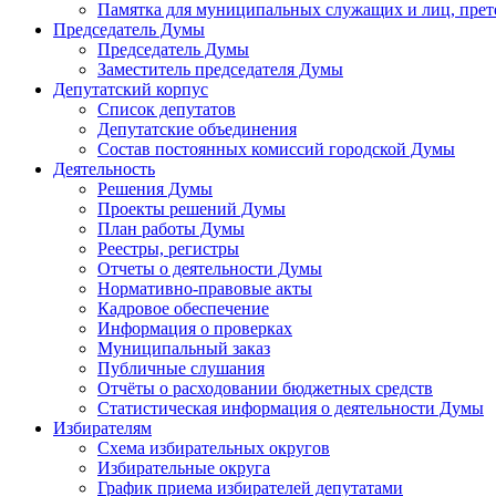
Памятка для муниципальных служащих и лиц, пре
Председатель Думы
Председатель Думы
Заместитель председателя Думы
Депутатский корпус
Список депутатов
Депутатские объединения
Состав постоянных комиссий городской Думы
Деятельность
Решения Думы
Проекты решений Думы
План работы Думы
Реестры, регистры
Отчеты о деятельности Думы
Нормативно-правовые акты
Кадровое обеспечение
Информация о проверках
Муниципальный заказ
Публичные слушания
Отчёты о расходовании бюджетных средств
Статистическая информация о деятельности Думы
Избирателям
Схема избирательных округов
Избирательные округа
График приема избирателей депутатами