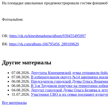
На площадке школьники продемонстрировали гостям флешмоб 
Фотоальбом:
ОК:
https://ok.ru/kineshmaduma/album/939455495097
ВК:
https://vk.com/album-166795456_289169620
Другие материалы
07.08.2026.
Депутаты Кинешемской думы отправили бойц
07.08.2026.
В избирательном округе №14 завершена реал
06.08.2026.
Председатель городской Думы Ольга Яншенки
06.08.2026.
В 3-м Трудовом переулке на территории изби
04.08.2026.
Депутат городской Думы Ольга Беляева в ле
31.07.2026.
Участники СВО и их семьи посещают культур
Все материалы