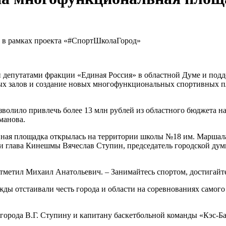
о в рамках проекта «#СпортШколаГород»
депутатами фракции «Единая Россия» в областной Думе и подд
х залов и создание новых многофункциональных спортивных п
зволило привлечь более 13 млн рублей из областного бюджета н
манова.
ная площадка открылась на территории школы №18 им. Маршала
ли глава Кинешмы Вячеслав Ступин, председатель городской ду
 отметил Михаил Анатольевич. – Занимайтесь спортом, достигайте
ды отстаивали честь города и области на соревнованиях самого 
 города В.Г. Ступину и капитану баскетбольной команды «Кэс-