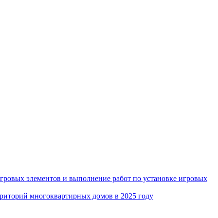
игровых элементов и выполнение работ по установке игровых
рриторий многоквартирных домов в 2025 году