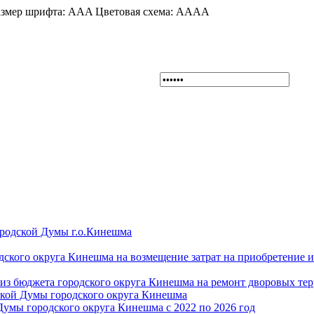
змер шрифта:
A
A
A
Цветовая схема:
A
A
A
A
ородской Думы г.о.Кинешма
дского округа Кинешма на возмещение затрат на приобретение 
из бюджета городского округа Кинешма на ремонт дворовых те
ской Думы городского округа Кинешма
Думы городского округа Кинешма с 2022 по 2026 год