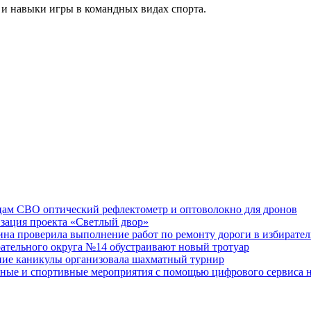
и навыки игры в командных видах спорта.
ам СВО оптический рефлектометр и оптоволокно для дронов
изация проекта «Светлый двор»
на проверила выполнение работ по ремонту дороги в избирате
рательного округа №14 обустраивают новый тротуар
тние каникулы организовала шахматный турнир
ные и спортивные мероприятия с помощью цифрового сервиса н