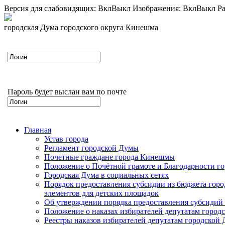
Версия для слабовидящих:
Вкл
Выкл
Изображения:
Вкл
Выкл
Ра
городская Дума городского округа Кинешма
Пароль будет выслан вам по почте
Главная
Устав города
Регламент городской Думы
Почетные граждане города Кинешмы
Положение о Почётной грамоте и Благодарности г
Городская Дума в социальных сетях
Порядок предоставления субсидии из бюджета горо
элементов для детских площадок
Об утверждении порядка предоставления субсидий 
Положение о наказах избирателей депутатам город
Реестры наказов избирателей депутатам городской 