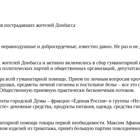
ля пострадавших жителей Донбасса
 неравнодушные и добросердечные, известно давно. Не раз и н
х жителей Донбасса и активно включились в сбор гуманитарной
и политических партий и общественных организаций, депутатск
бора всей гуманитарной помощи. Прием по личным вопросам про
игрушки, предметы личной гигиены и постельное белье – все э
 Общественную приемную практически бесконечным потоком.
таты городской Думы – фракции «Единая Россия» и группы «Нез
 денежные средства, продукты питания, одежду, средства гиг
итарной помощи товары первой необходимости. Максим Афанась
ом изделий из трикотажа, привёз большую партию повседневн