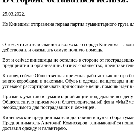
25.03.2022.
Из Кинешмы отправлена первая партия гуманитарного груза д
О том, что жители славного волжского города Кинешма – люди
действовать и оказывать самую полную помощь.
Вот и сейчас кинешмцы не остались в стороне от пострадавши
предприятий и организаций, бизнес-сообщество, представител
К слову, сейчас Общественная приемная работает как центр с
занято коробками и пакетами. Обувь и одежда, канцтовары и 
успевают рассортировывать приносимые вещи, помощь идет в
Призыв к участию в гуманитарной акции поддержали все депу
Общественную приемную и благотворительный фонд «МыВместе»
необходимого для пострадавших и беженцев.
Кинешемские предприниматели доставили в пункт сбора гуман
Предприниматель Анатолий Комиссаров, занимающийся пошив
доставил одежду и галантерею.