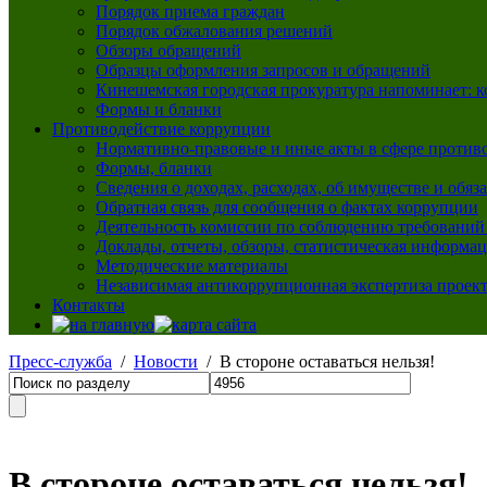
Порядок приема граждан
Порядок обжалования решений
Обзоры обращений
Образцы оформления запросов и обращений
Кинешемская городская прокуратура напоминает: 
Формы и бланки
Противодействие коррупции
Нормативно-правовые и иные акты в сфере против
Формы, бланки
Сведения о доходах, расходах, об имуществе и обяз
Обратная связь для сообщения о фактах коррупции
Деятельность комиссии по соблюдению требований
Доклады, отчеты, обзоры, статистическая информа
Методические материалы
Независимая антикоррупционная экспертиза проек
Контакты
Пресс-служба
/
Новости
/ В стороне оставаться нельзя!
В стороне оставаться нельзя!