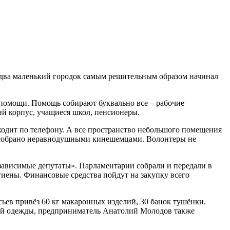
е два маленький городок самым решительным образом начинал
 помощи. Помощь собирают буквально все – рабочие
ий корпус, учащиеся школ, пенсионеры.
ходит по телефону. А все пространство небольшого помещения
то собрано неравнодушными кинешемцами. Волонтеры не
ависимые депутаты». Парламентарии собрали и передали в
иены. Финансовые средства пойдут на закупку всего
ев привёз 60 кг макаронных изделий, 30 банок тушёнки.
ой одежды, предприниматель Анатолий Молодов также