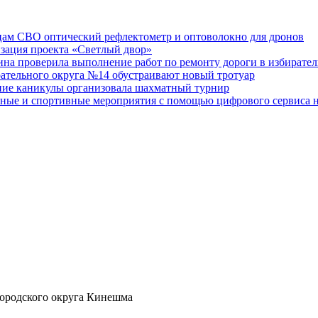
ам СВО оптический рефлектометр и оптоволокно для дронов
изация проекта «Светлый двор»
на проверила выполнение работ по ремонту дороги в избирате
рательного округа №14 обустраивают новый тротуар
тние каникулы организовала шахматный турнир
ные и спортивные мероприятия с помощью цифрового сервиса н
ородского округа Кинешма