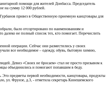
манитарной помощи для жителей Донбасса. Председатель
е на сумму 12 000 рублей.
 Гурбанов привез в Общественную приемную канцтовары для
обрали, было отсортировано по наименованиям и
о далеко не полный список тех, кто помогает. Перечислить
енной операции. Сейчас они разместились у своих
учали все необходимое – одежду, обувь, бытовую химию,
юдей. Девиз «Своих не бросаем» стал не просто призывом к
емцы объединились и помогают попавшим в беду.
ь. Это предметы первой необходимости, канцтовары, продукты
 ул. Фрунзе, д.3, - отметила секретарь Кинешемского