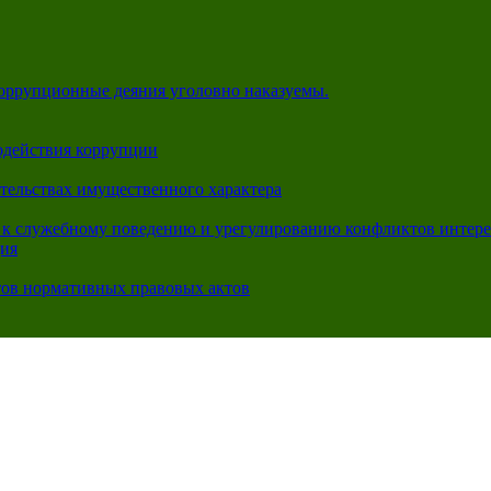
коррупционные деяния уголовно наказуемы.
одействия коррупции
ательствах имущественного характера
 к служебному поведению и урегулированию конфликтов интере
ция
тов нормативных правовых актов