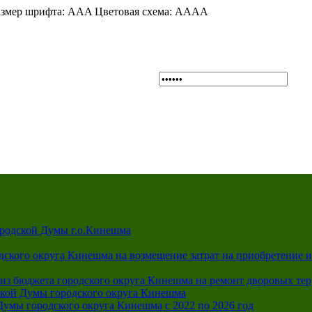
змер шрифта:
A
A
A
Цветовая схема:
A
A
A
A
ородской Думы г.о.Кинешма
дского округа Кинешма на возмещение затрат на приобретение 
из бюджета городского округа Кинешма на ремонт дворовых те
ской Думы городского округа Кинешма
Думы городского округа Кинешма с 2022 по 2026 год