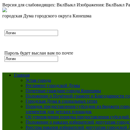
Версия для слабовидящих:
Вкл
Выкл
Изображения:
Вкл
Выкл
Ра
городская Дума городского округа Кинешма
Пароль будет выслан вам по почте
Главная
Устав города
Регламент городской Думы
Почетные граждане города Кинешмы
Положение о Почётной грамоте и Благодарности г
Городская Дума в социальных сетях
Порядок предоставления субсидии из бюджета горо
элементов для детских площадок
Об утверждении порядка предоставления субсидий 
Положение о наказах избирателей депутатам город
Реестры наказов избирателей депутатам городской 