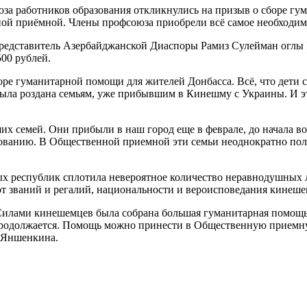
за работников образования откликнулись на призыв о сборе гу
ой приёмной. Члены профсоюза приобрели всё самое необходимо
редставитель Азербайджанской Диаспоры Рамиз Сулейман оглы
00 рублей.
е гуманитарной помощи для жителей Донбасса. Всё, что дети с
была роздана семьям, уже прибывшим в Кинешму с Украины. И эт
х семей. Они прибыли в наш город еще в феврале, до начала во
твованию. В Общественной приемной эти семьи неоднократно пол
х республик сплотила невероятное количество неравнодушных л
от званий и регалий, национальности и вероисповедания кинеш
. Силами кинешемцев была собрана большая гуманитарная помощ
родолжается. Помощь можно принести в Общественную приемную,
а Яншенкина.