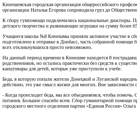
Кинешемская городская организация общероссийского профсою
организации Наталья Егорова сопроводила груз до Общественн
К сбору гумпомощи подключились национальные диаспоры. П
детского творчества и развивающие игрушки на сумму более 65
Учащиеся школы №8 Кинешмы приняли активное участие в сбор
подготовлено к отправке в Донбасс, часть собранной помощи 
всех откликнувшихся просто невозможно.
На данный период времени в Кинешме находится 8 пострадавши
родственников, но остались практически без средств к сущес
канцтовары для детей, которые уже приступили к учебе.
Беда, в которую попали жители Донецкой и Луганской народны
действию, это уже смысл жизни для многих. Вне зависимости 
- Когда происходит беда, мы все объединяемся, чтобы помочь
питания. Большое спасибо всем. Сбор гуманитарной помощи п
городского местного отделения партии «Единая Россия» Ольг