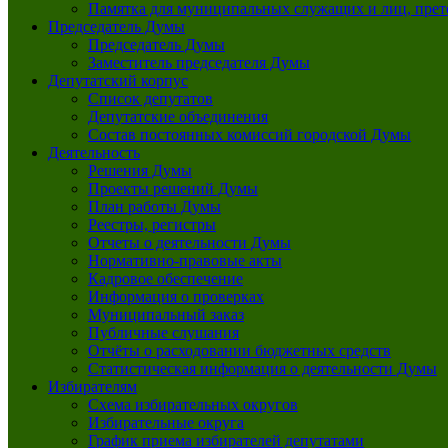
Памятка для муниципальных служащих и лиц, пре
Председатель Думы
Председатель Думы
Заместитель председателя Думы
Депутатский корпус
Список депутатов
Депутатские объединения
Состав постоянных комиссий городской Думы
Деятельность
Решения Думы
Проекты решений Думы
План работы Думы
Реестры, регистры
Отчеты о деятельности Думы
Нормативно-правовые акты
Кадровое обеспечение
Информация о проверках
Муниципальный заказ
Публичные слушания
Отчёты о расходовании бюджетных средств
Статистическая информация о деятельности Думы
Избирателям
Схема избирательных округов
Избирательные округа
График приема избирателей депутатами