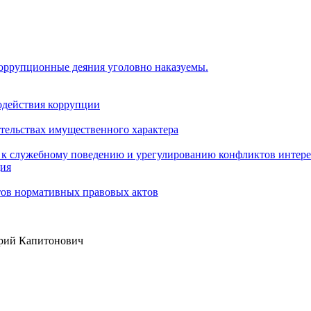
коррупционные деяния уголовно наказуемы.
одействия коррупции
ательствах имущественного характера
 к служебному поведению и урегулированию конфликтов интере
ция
тов нормативных правовых актов
ий Капитонович