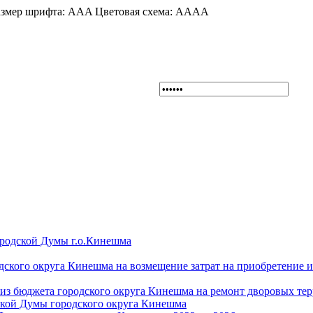
змер шрифта:
A
A
A
Цветовая схема:
A
A
A
A
ородской Думы г.о.Кинешма
дского округа Кинешма на возмещение затрат на приобретение 
из бюджета городского округа Кинешма на ремонт дворовых те
ской Думы городского округа Кинешма