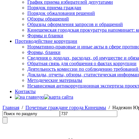
График приема избирателей депутатами
Порядок приема граждан
Порядок обжалования решений
Обзоры обращений
Образцы оформления запросов и обращений
Кинешемская городская прокуратура напоминает: 
Формы и бланки
Противодействие коррупции
Нормативно-правовые и иные акты в сфере против
Формы, бланки
Сведения о доходах, расходах, об имуществе и обяз
Обратная связь для сообщения о фактах коррупции
Деятельность комиссии по соблюдению требований
Доклады, отчеты, обзоры, статистическая информа
Методические материалы
Независимая антикоррупционная экспертиза проек
Контакты
Главная
/
Почетные граждане города Кинешмы
/ Надежин Юр