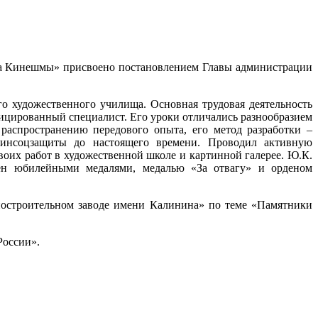
ода Кинешмы» присвоено постановлением Главы администрации
го художественного училища. Основная трудовая деятельность
ицированный специалист. Его уроки отличались разнообразием
аспространению передового опыта, его метод разработки –
Минсоцзащиты до настоящего времени. Проводил активную
воих работ в художественной школе и картинной галерее. Ю.К.
ен юбилейными медалями, медалью «За отвагу» и орденом
ностроительном заводе имени Калинина» по теме «Памятники
 России».