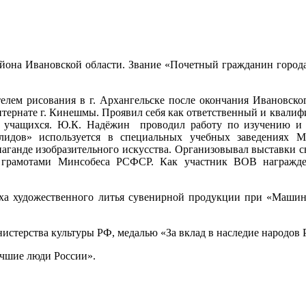
 района Ивановской области. Звание «Почетный гражданин гор
телем рисования в г. Архангельске после окончания Ивановско
нтернате г. Кинешмы. Проявил себя как ответственный и квалиф
и учащихся. Ю.К. Надёжин проводил работу по изучению и р
алидов» используется в специальных учебных заведениях 
паганде изобразительного искусства. Организовывал выставки с
 грамотами Минсобеса РСФСР. Как участник ВОВ награжд
цеха художественного литья сувенирной продукции при «Маши
нистерства культуры РФ, медалью «За вклад в наследие народов
учшие люди России».