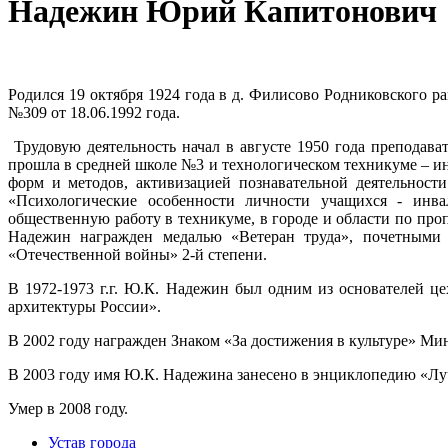
Надежин Юрий Капитонович
Родился 19 октября 1924 года в д. Филисово Родниковского
№309 от 18.06.1992 года.
Трудовую деятельность начал в августе 1950 года преподава
прошла в средней школе №3 и технологическом техникуме – и
форм и методов, активизацией познавательной деятельност
«Психологические особенности личности учащихся - инв
общественную работу в техникуме, в городе и области по про
Надежин награжден медалью «Ветеран труда», почетными
«Отечественной войны» 2-й степени.
В 1972-1973 г.г. Ю.К. Надежин был одним из основателей 
архитектуры России».
В 2002 году награжден Знаком «За достижения в культуре» Ми
В 2003 году имя Ю.К. Надежина занесено в энциклопедию «Л
Умер в 2008 году.
Устав города