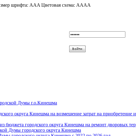
змер шрифта:
A
A
A
Цветовая схема:
A
A
A
A
ородской Думы г.о.Кинешма
дского округа Кинешма на возмещение затрат на приобретение 
из бюджета городского округа Кинешма на ремонт дворовых те
ской Думы городского округа Кинешма
Думы городского округа Кинешма с 2022 по 2026 год