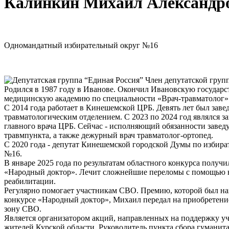
Калинкин Михаил Александр
Одномандатный избирательный округ №16
Член депутатской груп
Родился в 1987 году в Иванове. Окончил Ивановскую государ
медицинскую академию по специальности «Врач-травматолог»
С 2014 года работает в Кинешемской ЦРБ. Девять лет был зав
травматологическим отделением. С 2023 по 2024 год являлся з
главного врача ЦРБ. Сейчас - исполняющий обязанности заве
травмпункта, а также дежурный врач травматолог-ортопед.
С 2020 года - депутат Кинешемской городской Думы по избира
№16.
В январе 2025 года по результатам областного конкурса получи
«Народный доктор». Лечит сложнейшие переломы с помощью 
реабилитации.
Регулярно помогает участникам СВО. Премию, которой был на
конкурсе «Народный доктор», Михаил передал на приобретени
зону СВО.
Является организатором акций, направленных на поддержку у
жителей Курской области. Руководитель пункта сбора гумани