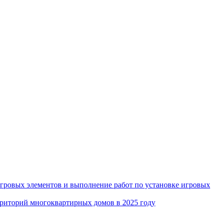
игровых элементов и выполнение работ по установке игровых
рриторий многоквартирных домов в 2025 году