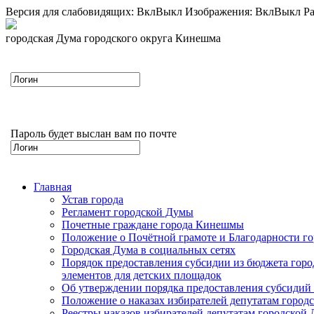
Версия для слабовидящих:
Вкл
Выкл
Изображения:
Вкл
Выкл
Ра
городская Дума городского округа Кинешма
Пароль будет выслан вам по почте
Главная
Устав города
Регламент городской Думы
Почетные граждане города Кинешмы
Положение о Почётной грамоте и Благодарности г
Городская Дума в социальных сетях
Порядок предоставления субсидии из бюджета горо
элементов для детских площадок
Об утверждении порядка предоставления субсидий 
Положение о наказах избирателей депутатам город
Реестры наказов избирателей депутатам городской 