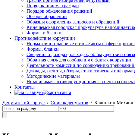
График приема избирателей депутатами
Порядок приема граждан
Порядок обжалования решений
Обзоры обращений
Образцы оформления запросов и обращений
Кинешемская городская прокуратура напоминает: 
Формы и бланки
Противодействие коррупции
Нормативно-правовые и иные акты в сфере против
Формы, бланки
Сведения о доходах, расходах, об имуществе и обяз
Обратная связь для сообщения о фактах коррупции
Деятельность комиссии по соблюдению требований
Доклады, отчеты, обзоры, статистическая информа
Методические материалы
Независимая антикоррупционная экспертиза проек
Контакты
Депутатский корпус
/
Список депутатов
/ Калинкин Михаил 