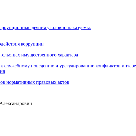
коррупционные деяния уголовно наказуемы.
одействия коррупции
ательствах имущественного характера
 к служебному поведению и урегулированию конфликтов интере
ция
тов нормативных правовых актов
Александрович