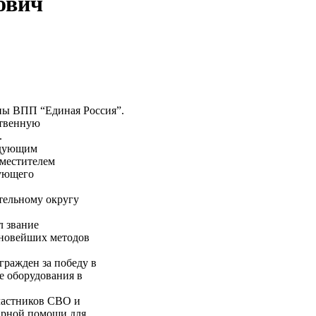
ович
пы ВПП “Единая Россия”.
ственную
.
едующим
аместителем
дующего
тельному округу
л звание
новейших методов
гражден за победу в
е оборудования в
частников СВО и
тарной помощи для