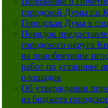
Положение о Почётно
городской Думы г.о
Городская Дума в со
Порядок предоставле
городского округа К
на приобретение игр
работ по установке и
площадок
Об утверждении поря
из бюджета городско