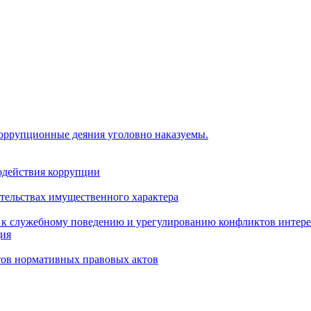
коррупционные деяния уголовно наказуемы.
одействия коррупции
ательствах имущественного характера
 к служебному поведению и урегулированию конфликтов интере
ция
тов нормативных правовых актов