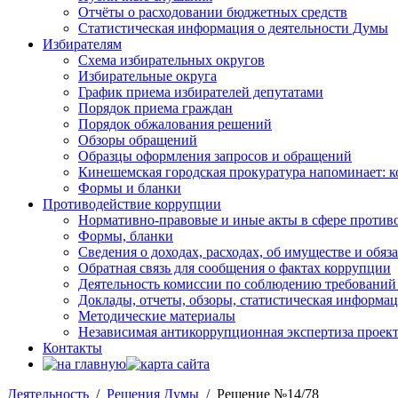
Отчёты о расходовании бюджетных средств
Статистическая информация о деятельности Думы
Избирателям
Схема избирательных округов
Избирательные округа
График приема избирателей депутатами
Порядок приема граждан
Порядок обжалования решений
Обзоры обращений
Образцы оформления запросов и обращений
Кинешемская городская прокуратура напоминает: 
Формы и бланки
Противодействие коррупции
Нормативно-правовые и иные акты в сфере против
Формы, бланки
Сведения о доходах, расходах, об имуществе и обяз
Обратная связь для сообщения о фактах коррупции
Деятельность комиссии по соблюдению требований
Доклады, отчеты, обзоры, статистическая информа
Методические материалы
Независимая антикоррупционная экспертиза проек
Контакты
Деятельность
/
Решения Думы
/ Решение №14/78