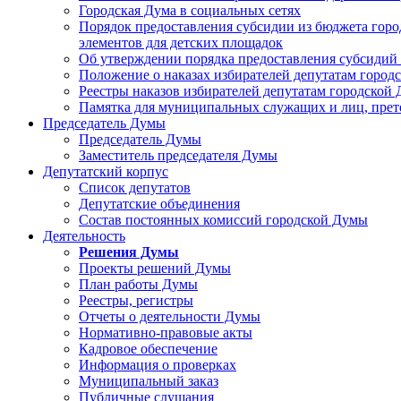
Городская Дума в социальных сетях
Порядок предоставления субсидии из бюджета горо
элементов для детских площадок
Об утверждении порядка предоставления субсидий 
Положение о наказах избирателей депутатам город
Реестры наказов избирателей депутатам городской 
Памятка для муниципальных служащих и лиц, пре
Председатель Думы
Председатель Думы
Заместитель председателя Думы
Депутатский корпус
Список депутатов
Депутатские объединения
Состав постоянных комиссий городской Думы
Деятельность
Решения Думы
Проекты решений Думы
План работы Думы
Реестры, регистры
Отчеты о деятельности Думы
Нормативно-правовые акты
Кадровое обеспечение
Информация о проверках
Муниципальный заказ
Публичные слушания