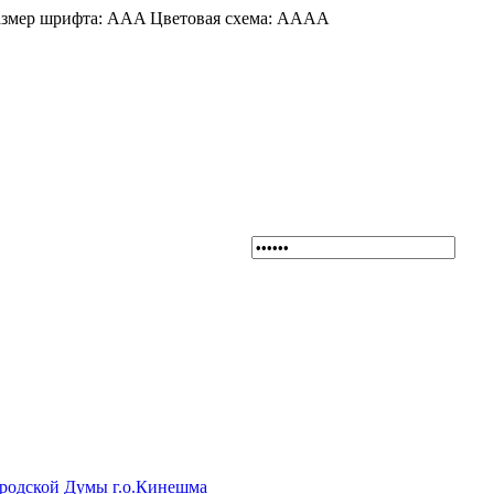
змер шрифта:
A
A
A
Цветовая схема:
A
A
A
A
ородской Думы г.о.Кинешма