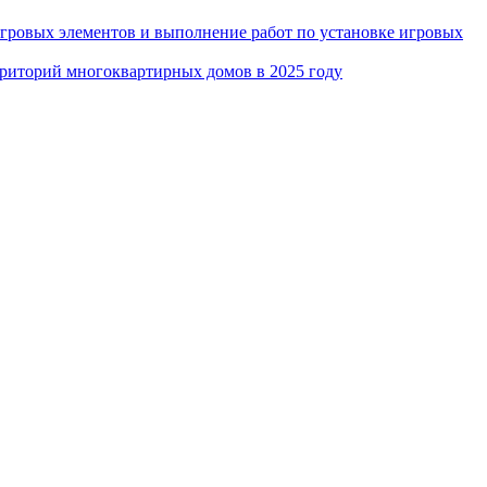
игровых элементов и выполнение работ по установке игровых
рриторий многоквартирных домов в 2025 году